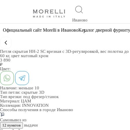
Иваново
Официальный сайт Morelli в Иваново
Каталог дверной фурнит
Петля скрытая HH-2 SC врезная с 3D-регулировкой, вес полотна до
60 кг, цвет матовый хром
3 890
₽
Цвет:
Наличие:
меньше 10
Тип петли:
скрытые 3D
Тип врезки:
под фрезер/станок
Материал:
ЦАМ
Коллекция:
INNOVATION
Способы получения в городе
Иваново
Самовывоз из
выдачи
12 пунктов