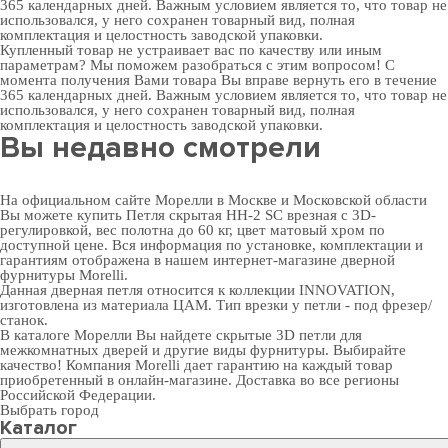
365 календарных дней. Важным условием является то, что товар не
использовался, у него сохранен товарный вид, полная
комплектация и целостность заводской упаковки.
Купленный товар не устраивает вас по качеству или иным
параметрам? Мы поможем разобраться с этим вопросом! С
момента получения Вами товара Вы вправе вернуть его в течение
365 календарных дней. Важным условием является то, что товар не
использовался, у него сохранен товарный вид, полная
комплектация и целостность заводской упаковки.
Вы недавно смотрели
На официальном сайте Морелли в Москве и Московской области
Вы можете купить Петля скрытая HH-2 SC врезная с 3D-
регулировкой, вес полотна до 60 кг, цвет матовый хром по
доступной цене. Вся информация по установке, комплектации и
гарантиям отображена в нашем интернет-магазине
дверной
фурнитуры
Morelli.
Данная дверная петля относится к коллекции INNOVATION,
изготовлена из материала ЦАМ. Тип врезки у петли - под фрезер/
станок.
В
каталоге Морелли
Вы найдете скрытые 3D петли для
межкомнатных дверей и другие виды фурнитуры. Выбирайте
качество! Компания Morelli дает гарантию на каждый товар
приобретенный в онлайн-магазине. Доставка во все регионы
Российской Федерации.
Выбрать город
Каталог