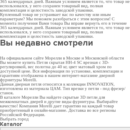
365 календарных дней. Важным условием является то, что товар не
использовался, у него сохранен товарный вид, полная
комплектация и целостность заводской упаковки.
Купленный товар не устраивает вас по качеству или иным
параметрам? Мы поможем разобраться с этим вопросом! С
момента получения Вами товара Вы вправе вернуть его в течение
365 календарных дней. Важным условием является то, что товар не
использовался, у него сохранен товарный вид, полная
комплектация и целостность заводской упаковки.
Вы недавно смотрели
На официальном сайте Морелли в Москве и Московской области
Вы можете купить Петля скрытая HH-4 SC врезная с 3D-
регулировкой, вес полотна до 40 кг, цвет матовый хром по
доступной цене. Вся информация по установке, комплектации и
гарантиям отображена в нашем интернет-магазине
дверной
фурнитуры
Morelli.
Данная дверная петля относится к коллекции INNOVATION,
изготовлена из материала ЦАМ. Тип врезки у петли - под фрезер/
станок.
В
каталоге Морелли
Вы найдете скрытые 3D петли для
межкомнатных дверей и другие виды фурнитуры. Выбирайте
качество! Компания Morelli дает гарантию на каждый товар
приобретенный в онлайн-магазине. Доставка во все регионы
Российской Федерации.
Выбрать город
Каталог