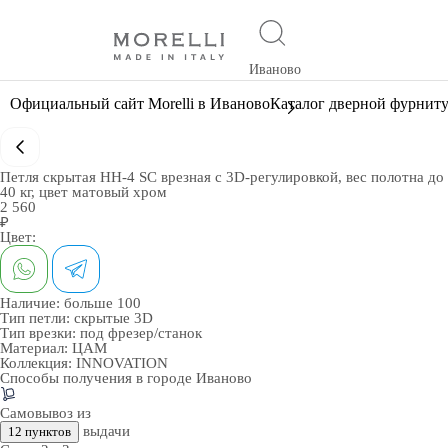
Иваново
Официальный сайт Morelli в Иваново
Каталог дверной фурнит
Петля скрытая HH-4 SC врезная с 3D-регулировкой, вес полотна до
40 кг, цвет матовый хром
2 560
₽
Цвет:
Наличие:
больше 100
Тип петли:
скрытые 3D
Тип врезки:
под фрезер/станок
Материал:
ЦАМ
Коллекция:
INNOVATION
Способы получения в городе
Иваново
Самовывоз из
выдачи
12 пунктов