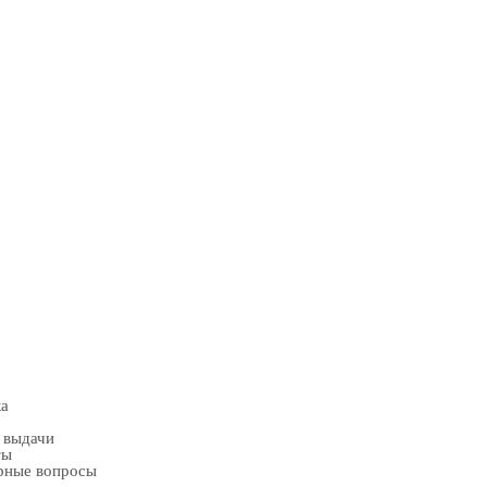
ка
 выдачи
ты
рные вопросы