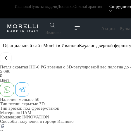
Иваново
Пункты выдачи
Доставка
Оплата
Гарантия
Сотрудниче
Акции
Ручк
Иваново
Официальный сайт Morelli в Иваново
Каталог дверной фурнит
Петля скрытая HH-6 PG врезная с 3D-регулировкой вес полотна до 4
5 090
₽
Цвет:
Наличие:
меньше 50
Тип петли:
скрытые 3D
Тип врезки:
под фрезер/станок
Материал:
ЦАМ
Коллекция:
INNOVATION
Способы получения в городе
Иваново