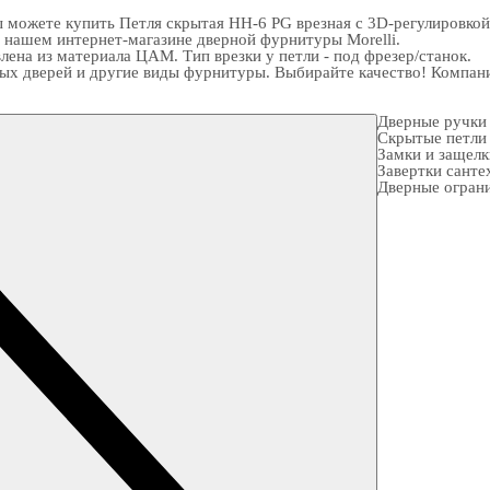
ожете купить Петля скрытая HH-6 PG врезная с 3D-регулировкой ве
в нашем интернет-магазине
дверной фурнитуры
Morelli.
ена из материала ЦАМ. Тип врезки у петли - под фрезер/станок.
х дверей и другие виды фурнитуры. Выбирайте качество! Компания
Дверные ручки
Скрытые петли
Замки и защел
Завертки санте
Дверные огран