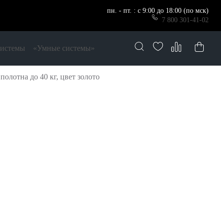
пн. - пт. : с 9:00 до 18:00 (по мск)
7 800 301-41-02
системы
«Умные системы»
олотна до 40 кг, цвет золото