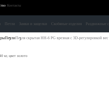
ство
Контакты
и
Петли
Замки и защелки
Скобяные изделия
Раздвижные 
уры
Петли
Петля скрытая HH-6 PG врезная с 3D-регулировкой вес п
0 кг, цвет золото