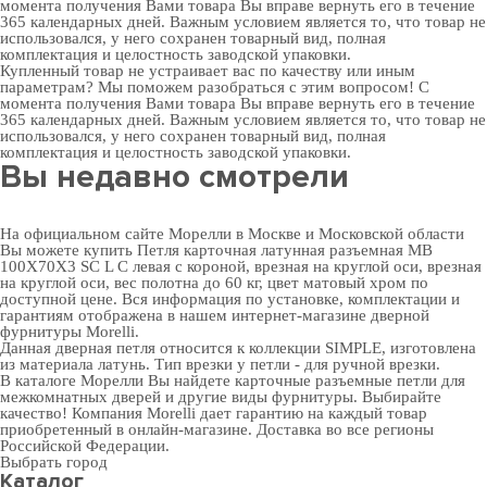
момента получения Вами товара Вы вправе вернуть его в течение
365 календарных дней. Важным условием является то, что товар не
использовался, у него сохранен товарный вид, полная
комплектация и целостность заводской упаковки.
Купленный товар не устраивает вас по качеству или иным
параметрам? Мы поможем разобраться с этим вопросом! С
момента получения Вами товара Вы вправе вернуть его в течение
365 календарных дней. Важным условием является то, что товар не
использовался, у него сохранен товарный вид, полная
комплектация и целостность заводской упаковки.
Вы недавно смотрели
На официальном сайте Морелли в Москве и Московской области
Вы можете купить Петля карточная латунная разъемная MB
100X70X3 SC L C левая с короной, врезная на круглой оси, врезная
на круглой оси, вес полотна до 60 кг, цвет матовый хром по
доступной цене. Вся информация по установке, комплектации и
гарантиям отображена в нашем интернет-магазине
дверной
фурнитуры
Morelli.
Данная дверная петля относится к коллекции SIMPLE, изготовлена
из материала латунь. Тип врезки у петли - для ручной врезки.
В
каталоге Морелли
Вы найдете карточные разъемные петли для
межкомнатных дверей и другие виды фурнитуры. Выбирайте
качество! Компания Morelli дает гарантию на каждый товар
приобретенный в онлайн-магазине. Доставка во все регионы
Российской Федерации.
Выбрать город
Каталог