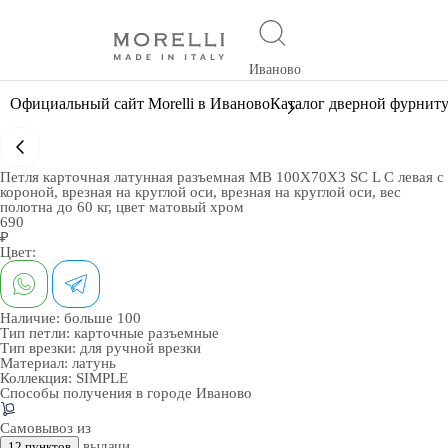
Иваново
Официальный сайт Morelli в Иваново
Каталог дверной фурнит
Петля карточная латунная разъемная MB 100X70X3 SC L C левая с
короной, врезная на круглой оси, врезная на круглой оси, вес
полотна до 60 кг, цвет матовый хром
690
₽
Цвет:
Наличие:
больше 100
Тип петли:
карточные разъемные
Тип врезки:
для ручной врезки
Материал:
латунь
Коллекция:
SIMPLE
Способы получения в городе
Иваново
Самовывоз из
выдачи
12 пунктов