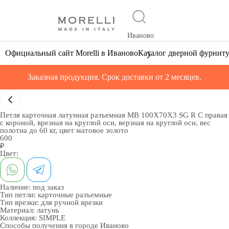
Иваново
Официальный сайт Morelli в Иваново
Каталог дверной фурнит
Заказная продукция. Срок доставки от 2 месяцев.
Петля карточная латунная разъемная MB 100X70X3 SG R C правая
с короной, врезная на круглой оси, верзная на круглой оси, вес
полотна до 60 кг, цвет матовое золото
600
₽
Цвет:
Наличие:
под заказ
Тип петли:
карточные разъемные
Тип врезки:
для ручной врезки
Материал:
латунь
Коллекция:
SIMPLE
Способы получения в городе
Иваново