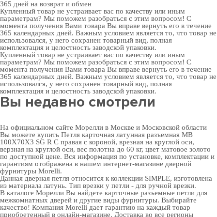
365 дней
на возврат и обмен
Купленный товар не устраивает вас по качеству или иным
параметрам? Мы поможем разобраться с этим вопросом! С
момента получения Вами товара Вы вправе вернуть его в течение
365 календарных дней. Важным условием является то, что товар не
использовался, у него сохранен товарный вид, полная
комплектация и целостность заводской упаковки.
Купленный товар не устраивает вас по качеству или иным
параметрам? Мы поможем разобраться с этим вопросом! С
момента получения Вами товара Вы вправе вернуть его в течение
365 календарных дней. Важным условием является то, что товар не
использовался, у него сохранен товарный вид, полная
комплектация и целостность заводской упаковки.
Вы недавно смотрели
На официальном сайте Морелли в Москве и Московской области
Вы можете купить Петля карточная латунная разъемная MB
100X70X3 SG R C правая с короной, врезная на круглой оси,
верзная на круглой оси, вес полотна до 60 кг, цвет матовое золото
по доступной цене. Вся информация по установке, комплектации и
гарантиям отображена в нашем интернет-магазине
дверной
фурнитуры
Morelli.
Данная дверная петля относится к коллекции SIMPLE, изготовлена
из материала латунь. Тип врезки у петли - для ручной врезки.
В
каталоге Морелли
Вы найдете карточные разъемные петли для
межкомнатных дверей и другие виды фурнитуры. Выбирайте
качество! Компания Morelli дает гарантию на каждый товар
приобретенный в онлайн-магазине. Доставка во все регионы