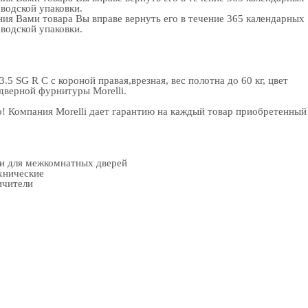
аводской упаковки.
ия Вами товара Вы вправе вернуть его в течение 365 календарных
аводской упаковки.
SG R C с короной правая,врезная, вес полотна до 60 кг, цвет
дверной фурнитуры
Morelli.
! Компания Morelli дает гарантию на каждый товар приобретенный
ки для межкомнатных дверей
хнические
ичители