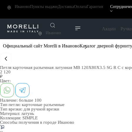
Иваново
Пункты выдачи
Доставка
Оплата
Гарантия
Сотрудниче
Акции
Ручк
Иваново
Официальный сайт Morelli в Иваново
Каталог дверной фурнит
Петля карточная разъемная латунная MB 120X80X3.5 SG R C с корон
2 120
₽
Цвет:
Наличие:
больше 100
Тип петли:
карточные разъемные
Тип врезки:
для ручной врезки
Материал:
латунь
Коллекция:
SIMPLE
Способы получения в городе
Иваново