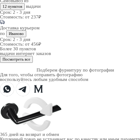
Самовывоз из
выдачи
12 пунктов
Срок:
2 - 3 дня
Стоимость:
от 237₽
Доставка курьером
по
Иваново
Срок:
2 - 3 дня
Стоимость:
от 456₽
Более 30 пунктов
выдачи интернет заказов
Посмотреть все
Подберем фурнитуру по фотографии
Для того, чтобы отправить фотографию
воспользуйтесь любым удобным способом
365 дней
на возврат и обмен
Купленный товар не устраивает вас по качеству или иным парамет