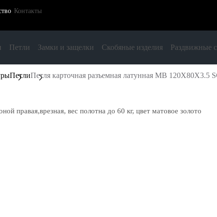
ство
Контакты
и
Петли
Замки и защелки
Скобяные изделия
Раздвижные 
уры
Петли
Петля карточная разъемная латунная MB 120X80X3.5 SG 
ой правая,врезная, вес полотна до 60 кг, цвет матовое золото