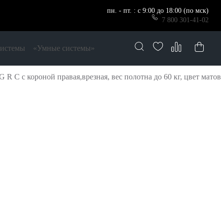
пн. - пт. : с 9:00 до 18:00 (по мск)
7 800 301-41-02
системы
«Умные системы»
R C с короной правая,врезная, вес полотна до 60 кг, цвет матов