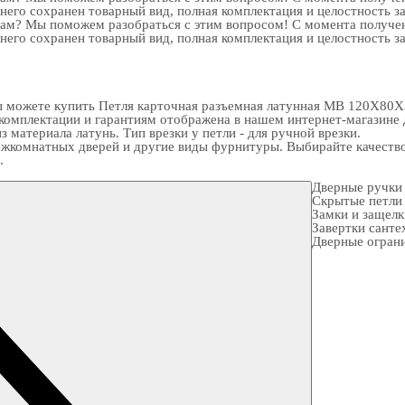
 него сохранен товарный вид, полная комплектация и целостность з
рам? Мы поможем разобраться с этим вопросом! С момента получен
 него сохранен товарный вид, полная комплектация и целостность з
можете купить Петля карточная разъемная латунная MB 120X80X3.5 
 комплектации и гарантиям отображена в нашем интернет-магазине
 материала латунь. Тип врезки у петли - для ручной врезки.
жкомнатных дверей и другие виды фурнитуры. Выбирайте качество
.
Дверные ручки
Скрытые петли
Замки и защел
Завертки санте
Дверные огран