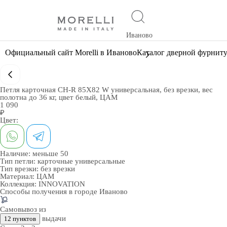
Иваново
Официальный сайт Morelli в Иваново
Каталог дверной фурнит
Петля карточная CH-R 85X82 W универсальная, без врезки, вес
полотна до 36 кг, цвет белый, ЦАМ
1 090
₽
Цвет:
Наличие:
меньше 50
Тип петли:
карточные универсальные
Тип врезки:
без врезки
Материал:
ЦАМ
Коллекция:
INNOVATION
Способы получения в городе
Иваново
Самовывоз из
выдачи
12 пунктов