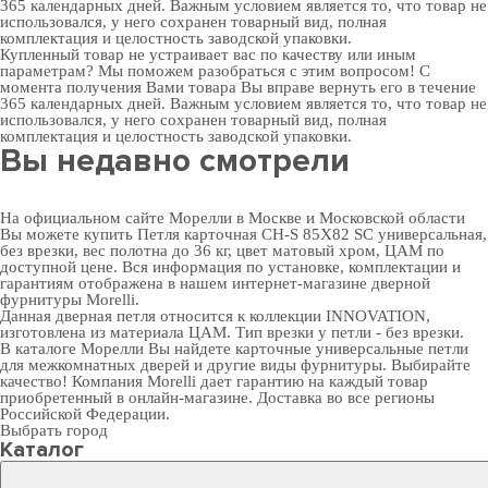
365 календарных дней. Важным условием является то, что товар не
использовался, у него сохранен товарный вид, полная
комплектация и целостность заводской упаковки.
Купленный товар не устраивает вас по качеству или иным
параметрам? Мы поможем разобраться с этим вопросом! С
момента получения Вами товара Вы вправе вернуть его в течение
365 календарных дней. Важным условием является то, что товар не
использовался, у него сохранен товарный вид, полная
комплектация и целостность заводской упаковки.
Вы недавно смотрели
На официальном сайте Морелли в Москве и Московской области
Вы можете купить Петля карточная CH-S 85X82 SC универсальная,
без врезки, вес полотна до 36 кг, цвет матовый хром, ЦАМ по
доступной цене. Вся информация по установке, комплектации и
гарантиям отображена в нашем интернет-магазине
дверной
фурнитуры
Morelli.
Данная дверная петля относится к коллекции INNOVATION,
изготовлена из материала ЦАМ. Тип врезки у петли - без врезки.
В
каталоге Морелли
Вы найдете карточные универсальные петли
для межкомнатных дверей и другие виды фурнитуры. Выбирайте
качество! Компания Morelli дает гарантию на каждый товар
приобретенный в онлайн-магазине. Доставка во все регионы
Российской Федерации.
Выбрать город
Каталог