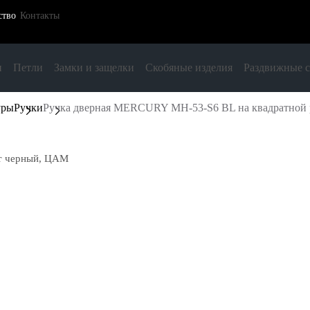
ство
Контакты
и
Петли
Замки и защелки
Скобяные изделия
Раздвижные 
уры
Ручки
Ручка дверная MERCURY MH-53-S6 BL на квадратной 
ет черный, ЦАМ