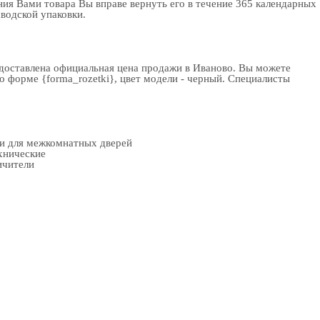
ия Вами товара Вы вправе вернуть его в течение 365 календарных
аводской упаковки.
едоставлена официальная цена продажи в Иваново. Вы можете
о форме {forma_rozetki}, цвет модели - черный. Специалисты
ки для межкомнатных дверей
хнические
ичители