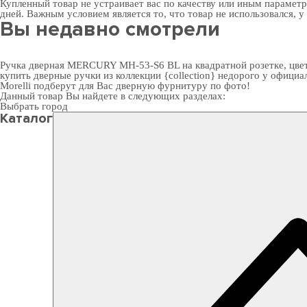
Купленный товар не устраивает вас по качеству или иным парамет
дней. Важным условием является то, что товар не использовался, у
Вы недавно смотрели
Ручка дверная MERCURY MH-53-S6 BL на квадратной розетке, цвет
купить дверные ручки
из коллекции {collection} недорого у офици
Morelli подберут для Вас
дверную фурнитуру
по фото!
Данный товар Вы найдете в следующих разделах:
Выбрать город
Каталог