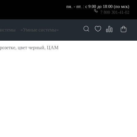
пн. - пт. : с 9:00 до 18:00 (по мск)
7 800 301-41-02
системы
«Умные системы»
розетке, цвет черный, ЦАМ