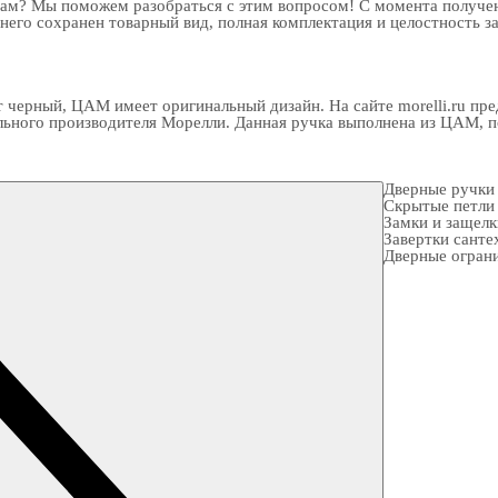
рам? Мы поможем разобраться с этим вопросом! С момента получен
 него сохранен товарный вид, полная комплектация и целостность з
 черный, ЦАМ имеет оригинальный дизайн. На сайте morelli.ru пр
ального производителя Морелли. Данная ручка выполнена из ЦАМ, п
Дверные ручки
Скрытые петли
Замки и защел
Завертки санте
Дверные огран