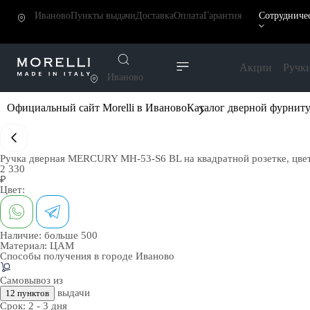
Иваново
Пункты выдачи
Доставка
Оплата
Гарантия
Сотрудниче
Акции
Ручк
Иваново
Официальный сайт Morelli в Иваново
Каталог дверной фурнит
Ручка дверная MERCURY MH-53-S6 BL на квадратной розетке, цв
2 330
₽
Цвет:
Наличие:
больше 500
Материал:
ЦАМ
Способы получения в городе
Иваново
Самовывоз из
выдачи
12 пунктов
Срок:
2 - 3 дня