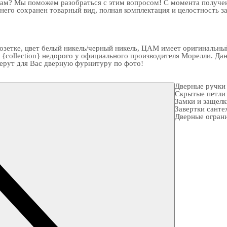
рам? Мы поможем разобраться с этим вопросом! С момента получен
 него сохранен товарный вид, полная комплектация и целостность з
етке, цвет белый никель/черный никель, ЦАМ имеет оригинальный 
 {collection} недорого у официального производителя Морелли. Да
берут для Вас
дверную фурнитуру
по фото!
Дверные ручки
Скрытые петли
Замки и защел
Завертки санте
Дверные огран