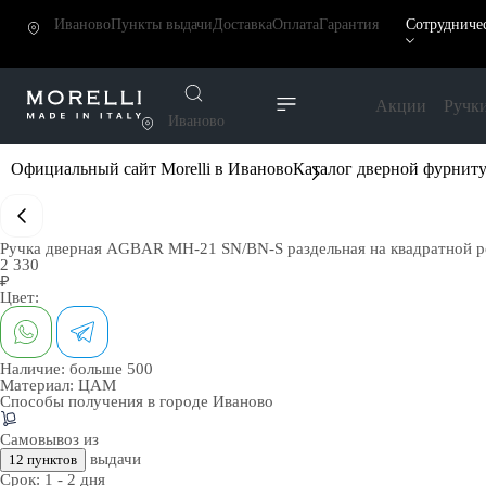
Иваново
Пункты выдачи
Доставка
Оплата
Гарантия
Сотрудниче
Акции
Ручк
Иваново
Официальный сайт Morelli в Иваново
Каталог дверной фурнит
Ручка дверная AGBAR MH-21 SN/BN-S раздельная на квадратной ро
2 330
₽
Цвет:
Наличие:
больше 500
Материал:
ЦАМ
Способы получения в городе
Иваново
Самовывоз из
выдачи
12 пунктов
Срок:
1 - 2 дня