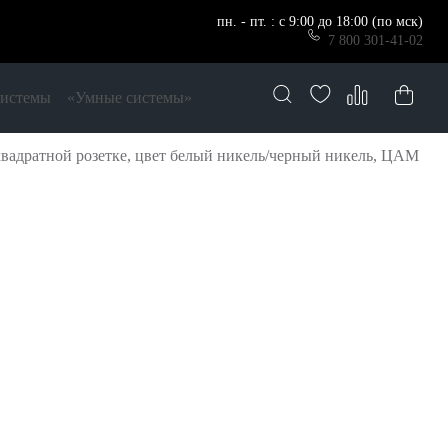
пн. - пт. : с 9:00 до 18:00 (по мск)
7 800 301-41-02
системы
«Умные системы»
вадратной розетке, цвет белый никель/черный никель, ЦАМ