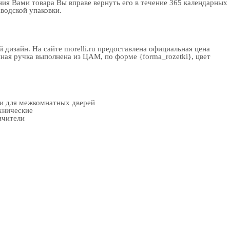
ия Вами товара Вы вправе вернуть его в течение 365 календарных
аводской упаковки.
дизайн. На сайте morelli.ru предоставлена официальная цена
нная ручка выполнена из ЦАМ, по форме {forma_rozetki}, цвет
ки для межкомнатных дверей
хнические
ичители