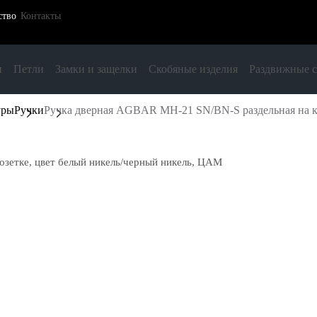
ство
Контакты
и
Петли
Замки и защелки
Скобяные изделия
Раздвижные 
уры
Ручки
Ручка дверная AGBAR MH-21 SN/BN-S раздельная на к
зетке, цвет белый никель/черный никель, ЦАМ