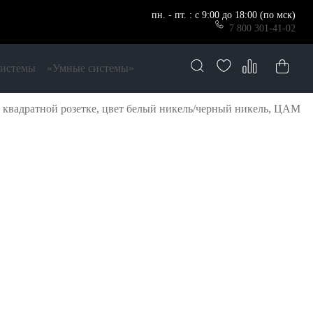
пн. - пт. : с 9:00 до 18:00 (по мск)
7 800 301-41-02
системы
«Умные системы»
квадратной розетке, цвет белый никель/черный никель, ЦАМ