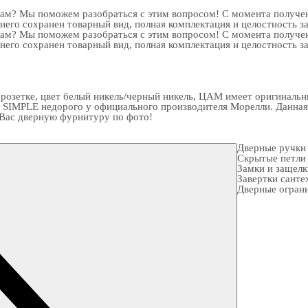
рам? Мы поможем разобраться с этим вопросом! С момента получен
 него сохранен товарный вид, полная комплектация и целостность з
рам? Мы поможем разобраться с этим вопросом! С момента получен
 него сохранен товарный вид, полная комплектация и целостность з
зетке, цвет белый никель/черный никель, ЦАМ имеет оригинальный
 SIMPLE недорого у официального производителя Морелли. Данная 
 Вас
дверную фурнитуру
по фото!
Дверные ручки
Скрытые петли
Замки и защел
Завертки санте
Дверные огран