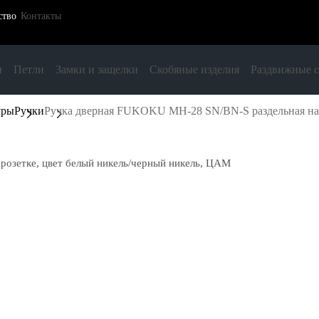
ство
Контакты
и
Петли
Замки и защелки
Скобяные изделия
Раздвижные 
уры
Ручки
Ручка дверная FUKOKU MH-28 SN/BN-S раздельная на 
розетке, цвет белый никель/черный никель, ЦАМ