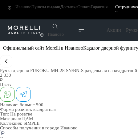
Иваново
Пункты выдачи
Доставка
Оплата
Гарантия
Сотрудниче
Акции
Ручк
Иваново
Официальный сайт Morelli в Иваново
Каталог дверной фурнит
Ручка дверная FUKOKU MH-28 SN/BN-S раздельная на квадратной 
2 330
₽
Цвет:
Наличие:
больше 500
Форма розетки:
квадратная
Тип:
На розетке
Материал:
ЦАМ
Коллекция:
SIMPLE
Способы получения в городе
Иваново