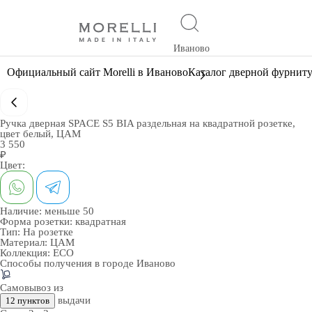
Иваново
Официальный сайт Morelli в Иваново
Каталог дверной фурнит
Ручка дверная SPACE S5 BIA раздельная на квадратной розетке,
цвет белый, ЦАМ
3 550
₽
Цвет:
Наличие:
меньше 50
Форма розетки:
квадратная
Тип:
На розетке
Материал:
ЦАМ
Коллекция:
ECO
Способы получения в городе
Иваново
Самовывоз из
выдачи
12 пунктов