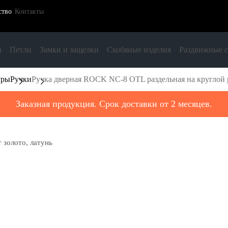
ство
Контакты
и
Петли
Замки и защелки
Скобяные изделия
Раздвижные 
уры
Ручки
Ручка дверная ROCK NC-8 OTL раздельная на круглой ро
Заказная продукция. Срок доставки от 2 месяцев.
 золото, латунь