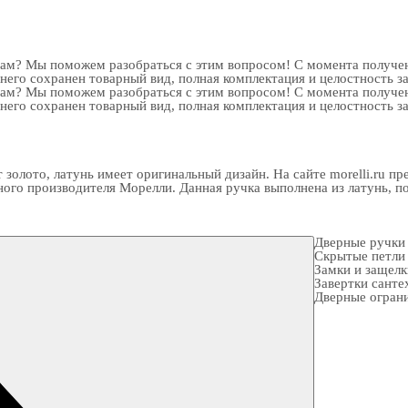
рам? Мы поможем разобраться с этим вопросом! С момента получен
 него сохранен товарный вид, полная комплектация и целостность з
рам? Мы поможем разобраться с этим вопросом! С момента получен
 него сохранен товарный вид, полная комплектация и целостность з
 золото, латунь имеет оригинальный дизайн. На сайте morelli.ru 
о производителя Морелли. Данная ручка выполнена из латунь, по ф
Дверные ручки
Скрытые петли
Замки и защел
Завертки санте
Дверные огран