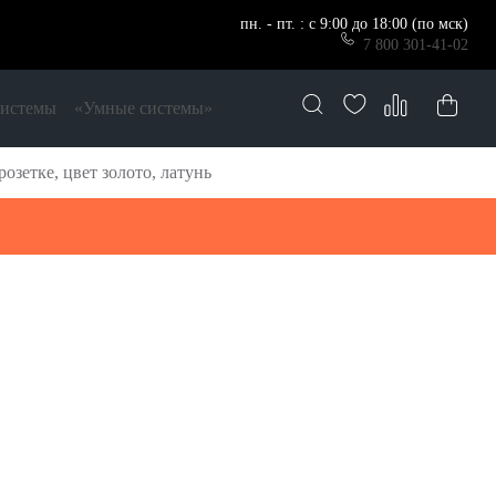
пн. - пт. : с 9:00 до 18:00 (по мск)
7 800 301-41-02
системы
«Умные системы»
зетке, цвет золото, латунь