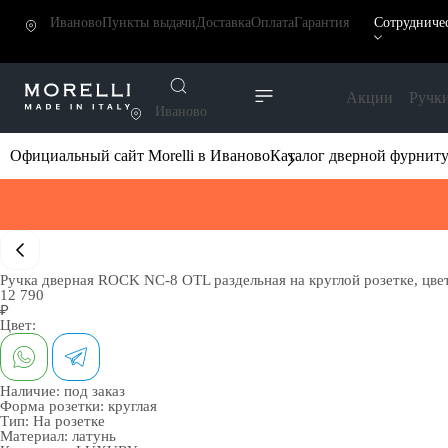
Иваново
Пункты выдачи
Доставка
Оплата
Гарантия
Сотрудниче
Акции
Ручк
Иваново
Официальный сайт Morelli в Иваново
Каталог дверной фурнит
Ручка дверная ROCK NC-8 OTL раздельная на круглой розетке, цвет
12 790
₽
Цвет:
Наличие:
под заказ
Форма розетки:
круглая
Тип:
На розетке
Материал:
латунь