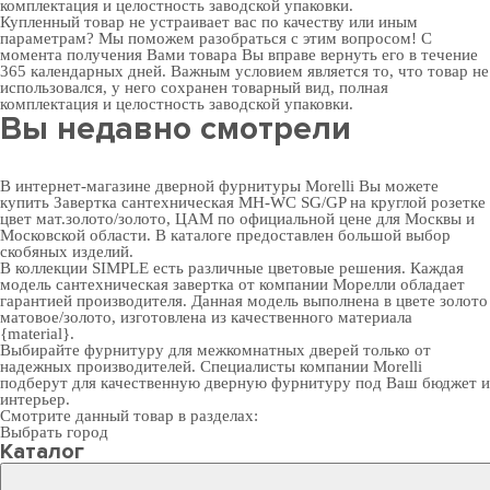
комплектация и целостность заводской упаковки.
Купленный товар не устраивает вас по качеству или иным
параметрам? Мы поможем разобраться с этим вопросом! С
момента получения Вами товара Вы вправе вернуть его в течение
365 календарных дней. Важным условием является то, что товар не
использовался, у него сохранен товарный вид, полная
комплектация и целостность заводской упаковки.
Вы недавно смотрели
В интернет-магазине дверной фурнитуры Morelli Вы можете
купить Завертка сантехническая MH-WC SG/GP на круглой розетке
цвет мат.золото/золото, ЦАМ по официальной цене для Москвы и
Московской области. В каталоге предоставлен большой выбор
скобяных изделий.
В коллекции SIMPLE есть различные цветовые решения. Каждая
модель сантехническая завертка от компании Морелли обладает
гарантией производителя. Данная модель выполнена в цвете золото
матовое/золото, изготовлена из качественного материала
{material}.
Выбирайте
фурнитуру для межкомнатных дверей
только от
надежных производителей. Специалисты компании Morelli
подберут для качественную дверную фурнитуру под Ваш бюджет и
интерьер.
Смотрите данный товар в разделах:
Выбрать город
Каталог