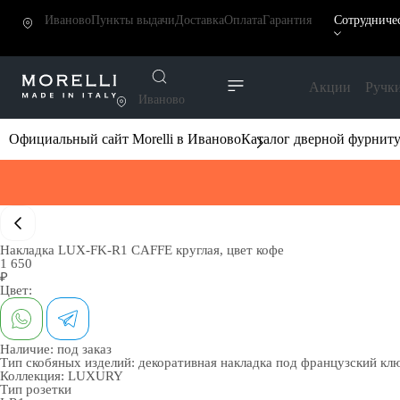
Иваново
Пункты выдачи
Доставка
Оплата
Гарантия
Сотрудниче
Акции
Ручк
Иваново
Официальный сайт Morelli в Иваново
Каталог дверной фурнит
Накладка LUX-FK-R1 CAFFE круглая, цвет кофе
1 650
₽
Цвет:
Наличие:
под заказ
Тип скобяных изделий:
декоративная накладка под французский кл
Коллекция:
LUXURY
Тип розетки