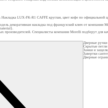
 Накладка LUX-FK-R1 CAFFE круглая, цвет кофе по официальной це
дель декоративная накладка под французский ключ от компании Мо
aterial}.
ых производителей. Специалисты компании Morelli подберут для 
Дверные ручки
Скрытые петли
Замки и защел
Завертки санте
Дверные огран