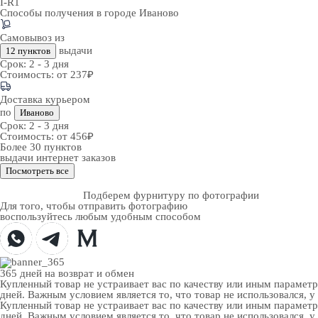
I-R1
Способы получения в городе
Иваново
Самовывоз из
выдачи
12 пунктов
Срок:
2 - 3 дня
Стоимость:
от 237₽
Доставка курьером
по
Иваново
Срок:
2 - 3 дня
Стоимость:
от 456₽
Более 30 пунктов
выдачи интернет заказов
Посмотреть все
Подберем фурнитуру по фотографии
Для того, чтобы отправить фотографию
воспользуйтесь любым удобным способом
365 дней
на возврат и обмен
Купленный товар не устраивает вас по качеству или иным парамет
дней. Важным условием является то, что товар не использовался, у
Купленный товар не устраивает вас по качеству или иным парамет
дней. Важным условием является то, что товар не использовался, у