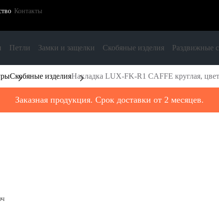
ство
Контакты
и
Петли
Замки и защелки
Скобяные изделия
Раздвижные 
уры
Скобяные изделия
Накладка LUX-FK-R1 CAFFE круглая, цвет
Заказная продукция. Срок доставки от 2 месяцев.
юч