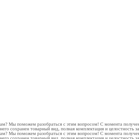
рам? Мы поможем разобраться с этим вопросом! С момента получен
 него сохранен товарный вид, полная комплектация и целостность з
рам? Мы поможем разобраться с этим вопросом! С момента получен
 него сохранен товарный вид, полная комплектация и целостность з