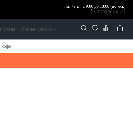
пн. - пт. : с 9:00 до 18:00 (по мск)
7 800 301-41-02
системы
«Умные системы»
 кофе