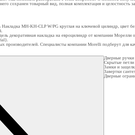
 него сохранен товарный вид, полная комплектация и целостность з
ь Накладка MH-KH-CLP W/PG круглая на ключевой цилиндр, цвет бе
й.
ель декоративная накладка на евроцилиндр от компании Морелли о
al}.
ых производителей. Специалисты компании Morelli подберут для 
Дверные ручки
Скрытые петли
Замки и защел
Завертки санте
Дверные огран