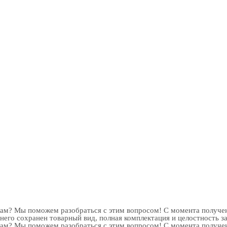
рам? Мы поможем разобраться с этим вопросом! С момента получен
 него сохранен товарный вид, полная комплектация и целостность з
рам? Мы поможем разобраться с этим вопросом! С момента получен