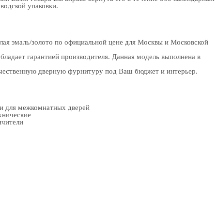
аводской упаковки.
лая эмаль/золото по официальной цене для Москвы и Московской
бладает гарантией производителя. Данная модель выполнена в
качественную дверную фурнитуру под Ваш бюджет и интерьер.
ки для межкомнатных дверей
хнические
ичители