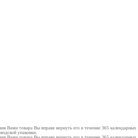
ия Вами товара Вы вправе вернуть его в течение 365 календарных
аводской упаковки.
ия Вами товара Вы вправе вернуть его в течение 365 календарных