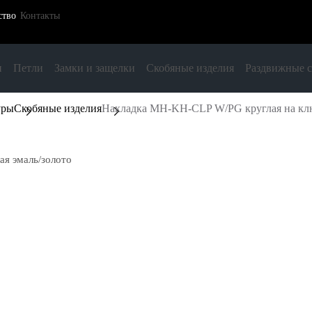
ство
Контакты
и
Петли
Замки и защелки
Скобяные изделия
Раздвижные 
уры
Скобяные изделия
Накладка MH-KH-CLP W/PG круглая на ключ
ая эмаль/золото