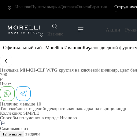
Иваново
Пункты выдачи
Доставка
Оплата
Гарантия
Сотрудниче
Акции
Ручк
Иваново
Официальный сайт Morelli в Иваново
Каталог дверной фурнит
Накладка MH-KH-CLP W/PG круглая на ключевой цилиндр, цвет бел
790
₽
Цвет:
Наличие:
меньше 10
Тип скобяных изделий:
декоративная накладка на евроцилиндр
Коллекция:
SIMPLE
Способы получения в городе
Иваново
Самовывоз из
выдачи
12 пунктов