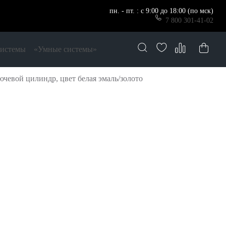
пн. - пт. : с 9:00 до 18:00 (по мск)
7 800 301-41-02
системы
«Умные системы»
евой цилиндр, цвет белая эмаль/золото