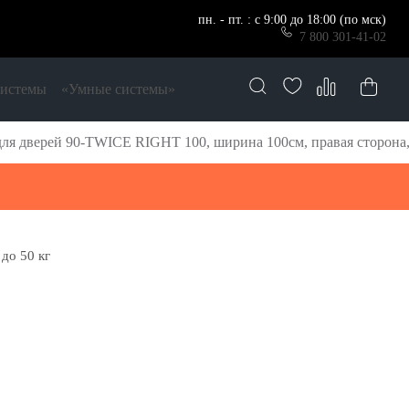
пн. - пт. : с 9:00 до 18:00 (по мск)
7 800 301-41-02
системы
«Умные системы»
ля дверей 90-TWICE RIGHT 100, ширина 100см, правая сторона, 9
до 50 кг