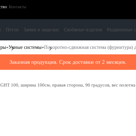
ство
Контакты
и
Петли
Замки и защелки
Скобяные изделия
Раздвижные 
уры
«Умные системы»
Поворотно-сдвижная система (фурнитура) д
Заказная продукция. Срок доставки от 2 месяцев.
HT 100, ширина 100см, правая сторона, 90 градусов, вес полотна 