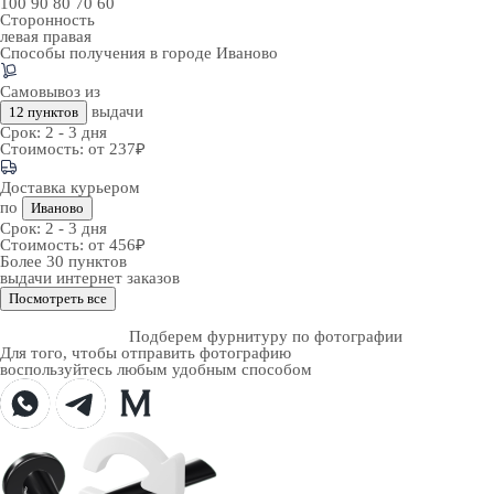
100
90
80
70
60
Сторонность
левая
правая
Способы получения в городе
Иваново
Самовывоз из
выдачи
12 пунктов
Срок:
2 - 3 дня
Стоимость:
от 237₽
Доставка курьером
по
Иваново
Срок:
2 - 3 дня
Стоимость:
от 456₽
Более 30 пунктов
выдачи интернет заказов
Посмотреть все
Подберем фурнитуру по фотографии
Для того, чтобы отправить фотографию
воспользуйтесь любым удобным способом