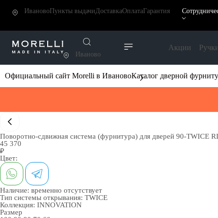
Иваново
Пункты выдачи
Доставка
Оплата
Гарантия
Сотрудниче
Акции
Ручк
Иваново
Официальный сайт Morelli в Иваново
Каталог дверной фурнит
Поворотно-сдвижная система (фурнитура) для дверей 90-TWICE RIG
45 370
₽
Цвет:
Наличие:
временно отсутствует
Тип системы открывания:
TWICE
Коллекция:
INNOVATION
Размер