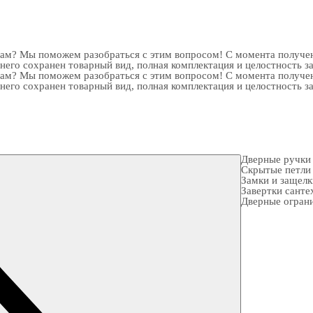
рам? Мы поможем разобраться с этим вопросом! С момента получен
 него сохранен товарный вид, полная комплектация и целостность з
рам? Мы поможем разобраться с этим вопросом! С момента получен
 него сохранен товарный вид, полная комплектация и целостность з
Дверные ручки
Скрытые петли
Замки и защел
Завертки санте
Дверные огран