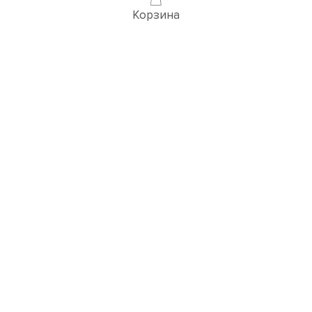
Корзина
Популярные товары
3D ВИЗУАЛИЗАЦИЯ РУЧЕК
Перейти в раздел 3D