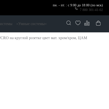
пн. - пт. : с 9:00 до 18:00 (по мск)
7 800 301-41-02
системы
«Умные системы»
CRO на круглой розетке цвет мат. хром/хром, ЦАМ