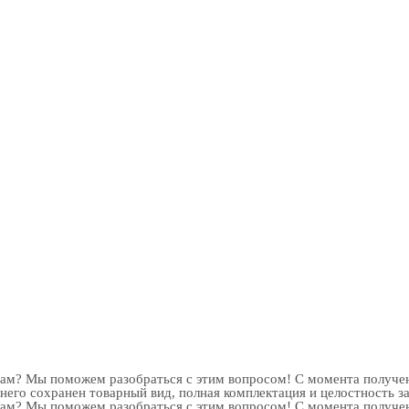
рам? Мы поможем разобраться с этим вопросом! С момента получен
 него сохранен товарный вид, полная комплектация и целостность з
рам? Мы поможем разобраться с этим вопросом! С момента получен