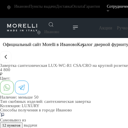
Иваново
Пункты выдачи
Доставка
Оплата
Гарантия
Сотрудниче
Акции
Ручк
Иваново
Официальный сайт Morelli в Иваново
Каталог дверной фурнит
Завертка сантехническая LUX-WC-R1 CSA/CRO на круглой розетке
4 800
₽
Цвет:
Наличие:
меньше 50
Тип скобяных изделий:
сантехническая завертка
Коллекция:
LUXURY
Способы получения в городе
Иваново
Самовывоз из
выдачи
12 пунктов