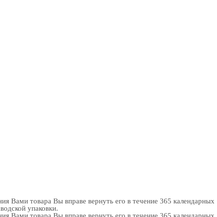
ия Вами товара Вы вправе вернуть его в течение 365 календарных
аводской упаковки.
ия Вами товара Вы вправе вернуть его в течение 365 календарных