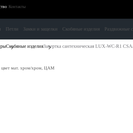
ство
Контакты
и
Петли
Замки и защелки
Скобяные изделия
Раздвижные 
уры
Скобяные изделия
Завертка сантехническая LUX-WC-R1 CSA/
 цвет мат. хром/хром, ЦАМ