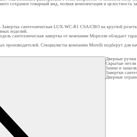
 него сохранен товарный вид, полная комплектация и целостность з
ь Завертка сантехническая LUX-WC-R1 CSA/CRO на круглой розетк
яных изделий.
дель сантехническая завертка от компании Морелли обладает гара
ых производителей. Специалисты компании Morelli подберут для 
Дверные ручки
Скрытые петли
Замки и защел
Завертки санте
Дверные огран