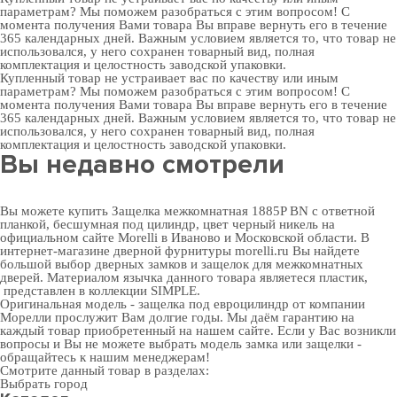
параметрам? Мы поможем разобраться с этим вопросом! С
момента получения Вами товара Вы вправе вернуть его в течение
365 календарных дней. Важным условием является то, что товар не
использовался, у него сохранен товарный вид, полная
комплектация и целостность заводской упаковки.
Купленный товар не устраивает вас по качеству или иным
параметрам? Мы поможем разобраться с этим вопросом! С
момента получения Вами товара Вы вправе вернуть его в течение
365 календарных дней. Важным условием является то, что товар не
использовался, у него сохранен товарный вид, полная
комплектация и целостность заводской упаковки.
Вы недавно смотрели
Вы можете купить Защелка межкомнатная 1885P BN с ответной
планкой, бесшумная под цилиндр, цвет черный никель на
официальном сайте Morelli в Иваново и Московской области. В
интернет-магазине дверной фурнитуры
morelli.ru Вы найдете
большой выбор
дверных замков
и
защелок для межкомнатных
дверей
. Материалом язычка данного товара являетеся пластик,
представлен в коллекции SIMPLE.
Оригинальная модель - защелка под евроцилиндр от компании
Морелли прослужит Вам долгие годы. Мы даём гарантию на
каждый товар приобретенный на нашем сайте. Если у Вас возникли
вопросы и Вы не можете выбрать модель замка или защелки -
обращайтесь к нашим менеджерам!
Смотрите данный товар в разделах:
Выбрать город