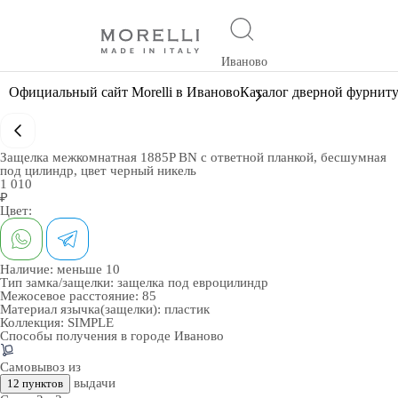
Иваново
Официальный сайт Morelli в Иваново
Каталог дверной фурнит
Защелка межкомнатная 1885P BN с ответной планкой, бесшумная
под цилиндр, цвет черный никель
1 010
₽
Цвет:
Наличие:
меньше 10
Тип замка/защелки:
защелка под евроцилиндр
Межосевое расстояние:
85
Материал язычка(защелки):
пластик
Коллекция:
SIMPLE
Способы получения в городе
Иваново
Самовывоз из
выдачи
12 пунктов