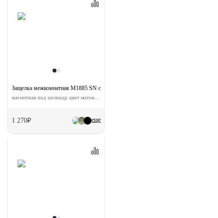
Защелка межкомнатная M1885 SN с ответной планкой
магнитная под цилиндр цвет матовый никель
еще
1 270₽