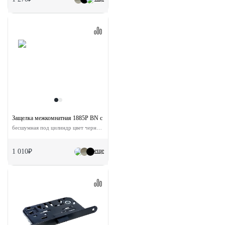
Защелка межкомнатная 1885P BN с ответной планкой
бесшумная под цилиндр цвет черный никель
еще
1 010₽