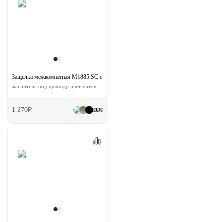
Защелка межкомнатная M1885 SC с ответной планкой
магнитная под цилиндр цвет матовый хром
еще
1 270₽