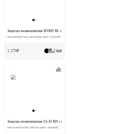
Защелка межкомнатная M1885 BL с ответной планкой
магнитная под цилиндр цвет черный
еще
1 270₽
Зещелка межкомнатная L6-45 BN с ответной планкой
металлический язычок цвет черный никель