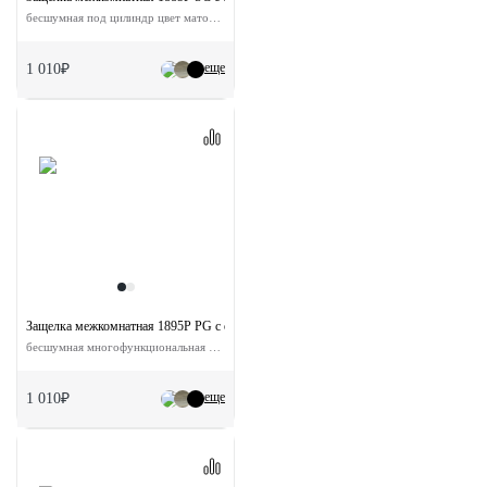
бесшумная под цилиндр цвет матовый хром
еще
1 010₽
Защелка межкомнатная 1895P PG с ответной планкой
бесшумная многофункциональная цвет золото
еще
1 010₽