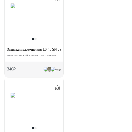
Защелка межкомнатная L6-45 SN с ответной планкой
металлический язычок цвет никель матовый
340₽
еще