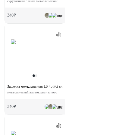
скругленная планка металлический язычок цвет античная бронза
340₽
еще
Защелка межкомнатная L6-45 PG с ответной планкой
металлический язычок цвет золото
340₽
еще