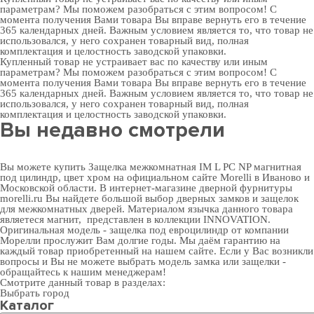
параметрам? Мы поможем разобраться с этим вопросом! С
момента получения Вами товара Вы вправе вернуть его в течение
365 календарных дней. Важным условием является то, что товар не
использовался, у него сохранен товарный вид, полная
комплектация и целостность заводской упаковки.
Купленный товар не устраивает вас по качеству или иным
параметрам? Мы поможем разобраться с этим вопросом! С
момента получения Вами товара Вы вправе вернуть его в течение
365 календарных дней. Важным условием является то, что товар не
использовался, у него сохранен товарный вид, полная
комплектация и целостность заводской упаковки.
Вы недавно смотрели
Вы можете купить Защелка межкомнатная IM L PC NP магнитная
под цилиндр, цвет хром на официальном сайте Morelli в Иваново и
Московской области. В
интернет-магазине дверной фурнитуры
morelli.ru Вы найдете большой выбор
дверных замков
и
защелок
для межкомнатных дверей
. Материалом язычка данного товара
являетеся магнит, представлен в коллекции INNOVATION.
Оригинальная модель - защелка под евроцилиндр от компании
Морелли прослужит Вам долгие годы. Мы даём гарантию на
каждый товар приобретенный на нашем сайте. Если у Вас возникли
вопросы и Вы не можете выбрать модель замка или защелки -
обращайтесь к нашим менеджерам!
Смотрите данный товар в разделах:
Выбрать город
Каталог