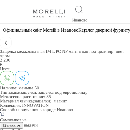
Иваново
Официальный сайт Morelli в Иваново
Каталог дверной фурнит
Защелка межкомнатная IM L PC NP магнитная под цилиндр, цвет
хром
2 230
₽
Цвет:
Наличие:
меньше 50
Тип замка/защелки:
защелка под евроцилиндр
Межосевое расстояние:
85
Материал язычка(защелки):
магнит
Коллекция:
INNOVATION
Способы получения в городе
Иваново
Самовывоз из
выдачи
12 пунктов