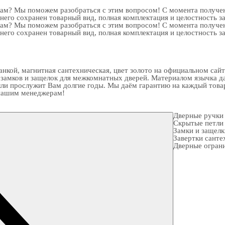
рам? Мы поможем разобраться с этим вопросом! С момента получен
 него сохранен товарный вид, полная комплектация и целостность з
рам? Мы поможем разобраться с этим вопросом! С момента получен
 него сохранен товарный вид, полная комплектация и целостность з
кой, магнитная сантехническая, цвет золото на официальном сайте
 замков
и
защелок для межкомнатных дверей
. Материалом язычка д
ли прослужит Вам долгие годы. Мы даём гарантию на каждый товар
к нашим менеджерам!
Дверные ручки
Скрытые петли
Замки и защел
Завертки санте
Дверные огран