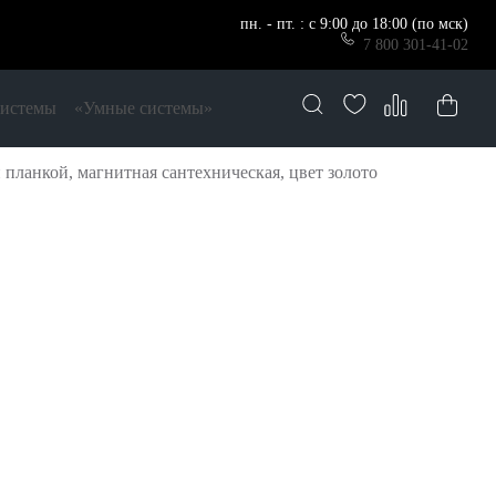
пн. - пт. : с 9:00 до 18:00 (по мск)
7 800 301-41-02
системы
«Умные системы»
планкой, магнитная сантехническая, цвет золото