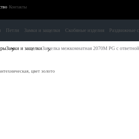
ство
Контакты
и
Петли
Замки и защелки
Скобяные изделия
Раздвижные 
уры
Замки и защелки
Защелка межкомнатная 2070M PG с ответной 
нтехническая, цвет золото