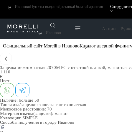
Иваново
Пункты выдачи
Доставка
Оплата
Гарантия
Сотрудниче
Акции
Ручк
Иваново
Официальный сайт Morelli в Иваново
Каталог дверной фурнит
Защелка межкомнатная 2070M PG с ответной планкой, магнитная са
1 110
₽
Цвет:
Наличие:
больше 50
Тип замка/защелки:
защелка сантехническая
Межосевое расстояние:
70
Материал язычка(защелки):
магнит
Коллекция:
SIMPLE
Способы получения в городе
Иваново