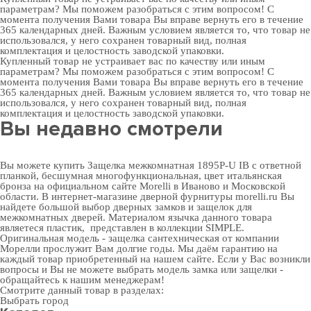
параметрам? Мы поможем разобраться с этим вопросом! С
момента получения Вами товара Вы вправе вернуть его в течение
365 календарных дней. Важным условием является то, что товар не
использовался, у него сохранен товарный вид, полная
комплектация и целостность заводской упаковки.
Купленный товар не устраивает вас по качеству или иным
параметрам? Мы поможем разобраться с этим вопросом! С
момента получения Вами товара Вы вправе вернуть его в течение
365 календарных дней. Важным условием является то, что товар не
использовался, у него сохранен товарный вид, полная
комплектация и целостность заводской упаковки.
Вы недавно смотрели
Вы можете купить Защелка межкомнатная 1895P-U IB с ответной
планкой, бесшумная многофункциональная, цвет итальянская
бронза на официальном сайте Morelli в Иваново и Московской
области. В
интернет-магазине дверной фурнитуры
morelli.ru Вы
найдете большой выбор
дверных замков
и
защелок для
межкомнатных дверей
. Материалом язычка данного товара
являетеся пластик, представлен в коллекции SIMPLE.
Оригинальная модель - защелка сантехническая от компании
Морелли прослужит Вам долгие годы. Мы даём гарантию на
каждый товар приобретенный на нашем сайте. Если у Вас возникли
вопросы и Вы не можете выбрать модель замка или защелки -
обращайтесь к нашим менеджерам!
Смотрите данный товар в разделах:
Выбрать город