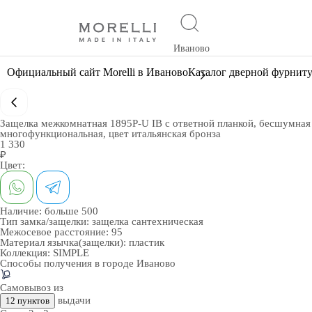
Иваново
Официальный сайт Morelli в Иваново
Каталог дверной фурнит
Защелка межкомнатная 1895P-U IB с ответной планкой, бесшумная
многофункциональная, цвет итальянская бронза
1 330
₽
Цвет:
Наличие:
больше 500
Тип замка/защелки:
защелка сантехническая
Межосевое расстояние:
95
Материал язычка(защелки):
пластик
Коллекция:
SIMPLE
Способы получения в городе
Иваново
Самовывоз из
выдачи
12 пунктов