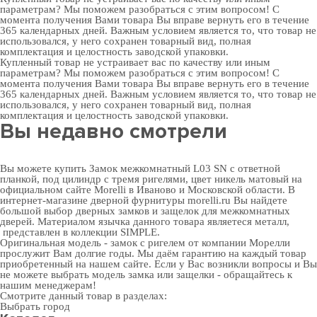
параметрам? Мы поможем разобраться с этим вопросом! С
момента получения Вами товара Вы вправе вернуть его в течение
365 календарных дней. Важным условием является то, что товар не
использовался, у него сохранен товарный вид, полная
комплектация и целостность заводской упаковки.
Купленный товар не устраивает вас по качеству или иным
параметрам? Мы поможем разобраться с этим вопросом! С
момента получения Вами товара Вы вправе вернуть его в течение
365 календарных дней. Важным условием является то, что товар не
использовался, у него сохранен товарный вид, полная
комплектация и целостность заводской упаковки.
Вы недавно смотрели
Вы можете купить Замок межкомнатный L03 SN с ответной
планкой, под цилиндр с тремя ригелями, цвет никель матовый на
официальном сайте Morelli в Иваново и Московской области. В
интернет-магазине дверной фурнитуры
morelli.ru Вы найдете
большой выбор
дверных замков
и
защелок для межкомнатных
дверей
. Материалом язычка данного товара являетеся металл,
представлен в коллекции SIMPLE.
Оригинальная модель - замок с ригелем от компании Морелли
прослужит Вам долгие годы. Мы даём гарантию на каждый товар
приобретенный на нашем сайте. Если у Вас возникли вопросы и Вы
не можете выбрать модель замка или защелки - обращайтесь к
нашим менеджерам!
Смотрите данный товар в разделах:
Выбрать город