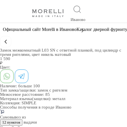
Иваново
Официальный сайт Morelli в Иваново
Каталог дверной фурнит
Замок межкомнатный L03 SN с ответной планкой, под цилиндр с
тремя ригелями, цвет никель матовый
1 590
₽
Цвет:
Наличие:
больше 100
Тип замка/защелки:
замок с ригелем
Межосевое расстояние:
85
Материал язычка(защелки):
металл
Коллекция:
SIMPLE
Способы получения в городе
Иваново
Самовывоз из
выдачи
12 пунктов