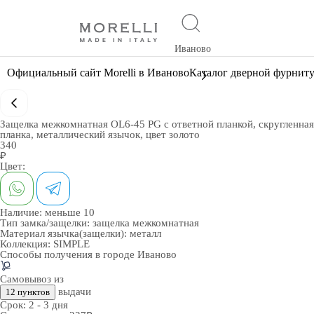
Иваново
Официальный сайт Morelli в Иваново
Каталог дверной фурнит
Защелка межкомнатная OL6-45 PG с ответной планкой, скругленная
планка, металлический язычок, цвет золото
340
₽
Цвет:
Наличие:
меньше 10
Тип замка/защелки:
защелка межкомнатная
Материал язычка(защелки):
металл
Коллекция:
SIMPLE
Способы получения в городе
Иваново
Самовывоз из
выдачи
12 пунктов
Срок:
2 - 3 дня