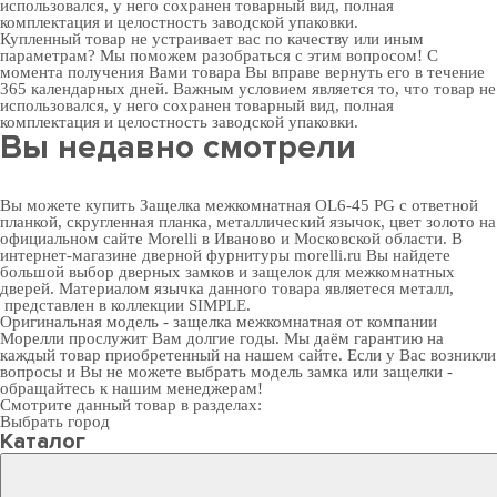
использовался, у него сохранен товарный вид, полная
комплектация и целостность заводской упаковки.
Купленный товар не устраивает вас по качеству или иным
параметрам? Мы поможем разобраться с этим вопросом! С
момента получения Вами товара Вы вправе вернуть его в течение
365 календарных дней. Важным условием является то, что товар не
использовался, у него сохранен товарный вид, полная
комплектация и целостность заводской упаковки.
Вы недавно смотрели
Вы можете купить Защелка межкомнатная OL6-45 PG с ответной
планкой, скругленная планка, металлический язычок, цвет золото на
официальном сайте Morelli в Иваново и Московской области. В
интернет-магазине дверной фурнитуры
morelli.ru Вы найдете
большой выбор
дверных замков
и
защелок для межкомнатных
дверей
. Материалом язычка данного товара являетеся металл,
представлен в коллекции SIMPLE.
Оригинальная модель - защелка межкомнатная от компании
Морелли прослужит Вам долгие годы. Мы даём гарантию на
каждый товар приобретенный на нашем сайте. Если у Вас возникли
вопросы и Вы не можете выбрать модель замка или защелки -
обращайтесь к нашим менеджерам!
Смотрите данный товар в разделах:
Выбрать город
Каталог