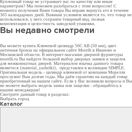
Купленный товар не устраивает вас по качеству или иным
параметрам? Мы поможем разобраться с этим вопросом! С
момента получения Вами товара Вы вправе вернуть его в течение
365 календарных дней. Важным условием является то, что товар не
использовался, у него сохранен товарный вид, полная
комплектация и целостность заводской упаковки.
Вы недавно смотрели
Вы можете купить Ключевой цилиндр 50C AB (50 мм), цвет
античная бронза на официальном сайте Morelli в Иваново и
Московской области. В
интернет-магазине дверной фурнитуры
morelli.ru Вы найдете большой выбор
дверных замков
и
защелок
для межкомнатных дверей
. Материалом язычка данного товара
являетеся {material_zashelki}, представлен в коллекции SIMPLE.
Оригинальная модель - цилиндр ключевой от компании Морелли
прослужит Вам долгие годы. Мы даём гарантию на каждый товар
приобретенный на нашем сайте. Если у Вас возникли вопросы и Вы
не можете выбрать модель замка или защелки - обращайтесь к
нашим менеджерам!
Смотрите данный товар в разделах:
Выбрать город
Каталог