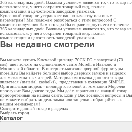
365 календарных дней. Важным условием является то, что товар не
использовался, у него сохранен товарный вид, полная
комплектация и целостность заводской упаковки.
Купленный товар не устраивает вас по качеству или иным
параметрам? Мы поможем разобраться с этим вопросом! С
момента получения Вами товара Вы вправе вернуть его в течение
365 календарных дней. Важным условием является то, что товар не
использовался, у него сохранен товарный вид, полная
комплектация и целостность заводской упаковки.
Вы недавно смотрели
Вы можете купить Ключевой цилиндр 70CK PG с заверткой (70
мм), цвет золото на официальном сайте Morelli в Иваново и
Московской области. В
интернет-магазине дверной фурнитуры
morelli.ru Вы найдете большой выбор
дверных замков
и
защелок
для межкомнатных дверей
. Материалом язычка данного товара
являетеся {material_zashelki}, представлен в коллекции SIMPLE.
Оригинальная модель - цилиндр ключевой от компании Морелли
прослужит Вам долгие годы. Мы даём гарантию на каждый товар
приобретенный на нашем сайте. Если у Вас возникли вопросы и Вы
не можете выбрать модель замка или защелки - обращайтесь к
нашим менеджерам!
Смотрите данный товар в разделах:
Выбрать город
Каталог