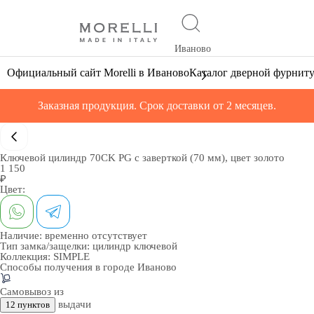
Иваново
Официальный сайт Morelli в Иваново
Каталог дверной фурнит
Заказная продукция. Срок доставки от 2 месяцев.
Ключевой цилиндр 70CK PG с заверткой (70 мм), цвет золото
1 150
₽
Цвет:
Наличие:
временно отсутствует
Тип замка/защелки:
цилиндр ключевой
Коллекция:
SIMPLE
Способы получения в городе
Иваново
Самовывоз из
выдачи
12 пунктов