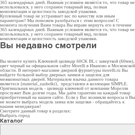
365 календарных дней. Важным условием является то, что товар не
использовался, у него сохранен товарный вид, полная
комплектация и целостность заводской упаковки.
Купленный товар не устраивает вас по качеству или иным
параметрам? Мы поможем разобраться с этим вопросом! С
момента получения Вами товара Вы вправе вернуть его в течение
365 календарных дней. Важным условием является то, что товар не
использовался, у него сохранен товарный вид, полная
комплектация и целостность заводской упаковки.
Вы недавно смотрели
Вы можете купить Ключевой цилиндр 60CK BL с заверткой (60мм),
цвет черный на официальном сайте Morelli в Иваново и Московской
области. В
интернет-магазине дверной фурнитуры
morelli.ru Вы
найдете большой выбор
дверных замков
и
защелок для
межкомнатных дверей
. Материалом язычка данного товара
являетеся {material_zashelki}, представлен в коллекции SIMPLE.
Оригинальная модель - цилиндр ключевой от компании Морелли
прослужит Вам долгие годы. Мы даём гарантию на каждый товар
приобретенный на нашем сайте. Если у Вас возникли вопросы и Вы
не можете выбрать модель замка или защелки - обращайтесь к
нашим менеджерам!
Смотрите данный товар в разделах:
Выбрать город
Каталог