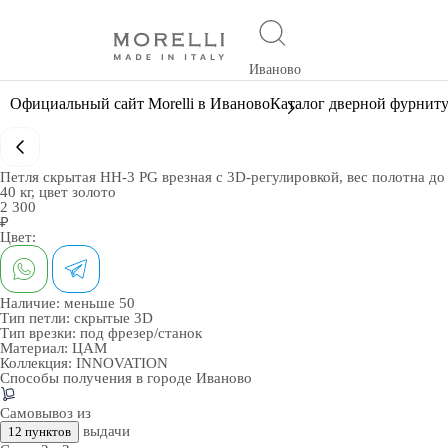
Иваново
Официальный сайт Morelli в Иваново
Каталог дверной фурнит
Петля скрытая HH-3 PG врезная с 3D-регулировкой, вес полотна до
40 кг, цвет золото
2 300
₽
Цвет:
Наличие:
меньше 50
Тип петли:
скрытые 3D
Тип врезки:
под фрезер/станок
Материал:
ЦАМ
Коллекция:
INNOVATION
Способы получения в городе
Иваново
Самовывоз из
выдачи
12 пунктов