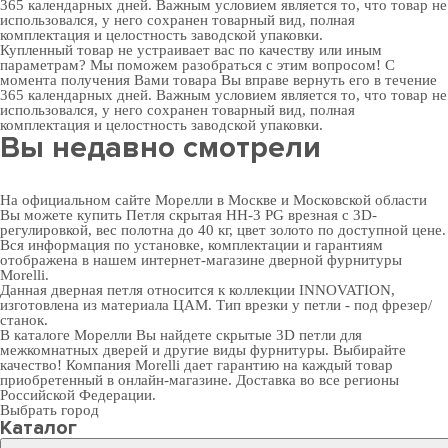
365 календарных дней. Важным условием является то, что товар не
использовался, у него сохранен товарный вид, полная
комплектация и целостность заводской упаковки.
Купленный товар не устраивает вас по качеству или иным
параметрам? Мы поможем разобраться с этим вопросом! С
момента получения Вами товара Вы вправе вернуть его в течение
365 календарных дней. Важным условием является то, что товар не
использовался, у него сохранен товарный вид, полная
комплектация и целостность заводской упаковки.
Вы недавно смотрели
На официальном сайте Морелли в Москве и Московской области
Вы можете купить Петля скрытая HH-3 PG врезная с 3D-
регулировкой, вес полотна до 40 кг, цвет золото по доступной цене.
Вся информация по установке, комплектации и гарантиям
отображена в нашем интернет-магазине
дверной фурнитуры
Morelli.
Данная дверная петля относится к коллекции INNOVATION,
изготовлена из материала ЦАМ. Тип врезки у петли - под фрезер/
станок.
В
каталоге Морелли
Вы найдете скрытые 3D петли для
межкомнатных дверей и другие виды фурнитуры. Выбирайте
качество! Компания Morelli дает гарантию на каждый товар
приобретенный в онлайн-магазине. Доставка во все регионы
Российской Федерации.
Выбрать город
Каталог