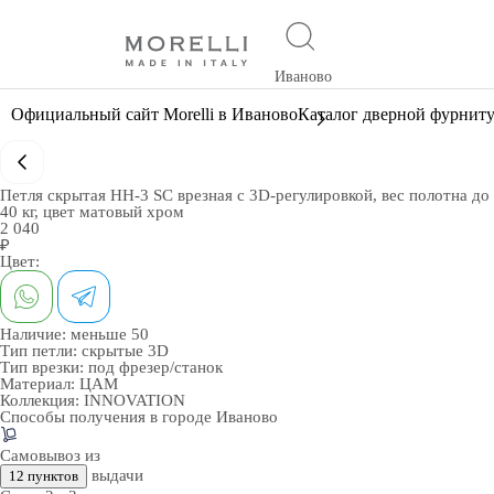
Иваново
Официальный сайт Morelli в Иваново
Каталог дверной фурнит
Петля скрытая HH-3 SC врезная с 3D-регулировкой, вес полотна до
40 кг, цвет матовый хром
2 040
₽
Цвет:
Наличие:
меньше 50
Тип петли:
скрытые 3D
Тип врезки:
под фрезер/станок
Материал:
ЦАМ
Коллекция:
INNOVATION
Способы получения в городе
Иваново
Самовывоз из
выдачи
12 пунктов