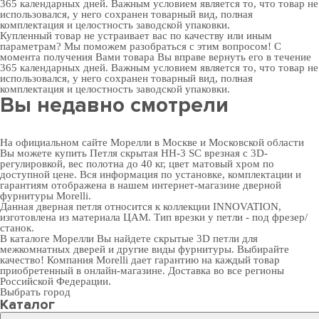
365 календарных дней. Важным условием является то, что товар не
использовался, у него сохранен товарный вид, полная
комплектация и целостность заводской упаковки.
Купленный товар не устраивает вас по качеству или иным
параметрам? Мы поможем разобраться с этим вопросом! С
момента получения Вами товара Вы вправе вернуть его в течение
365 календарных дней. Важным условием является то, что товар не
использовался, у него сохранен товарный вид, полная
комплектация и целостность заводской упаковки.
Вы недавно смотрели
На официальном сайте Морелли в Москве и Московской области
Вы можете купить Петля скрытая HH-3 SC врезная с 3D-
регулировкой, вес полотна до 40 кг, цвет матовый хром по
доступной цене. Вся информация по установке, комплектации и
гарантиям отображена в нашем интернет-магазине
дверной
фурнитуры
Morelli.
Данная дверная петля относится к коллекции INNOVATION,
изготовлена из материала ЦАМ. Тип врезки у петли - под фрезер/
станок.
В
каталоге Морелли
Вы найдете скрытые 3D петли для
межкомнатных дверей и другие виды фурнитуры. Выбирайте
качество! Компания Morelli дает гарантию на каждый товар
приобретенный в онлайн-магазине. Доставка во все регионы
Российской Федерации.
Выбрать город
Каталог