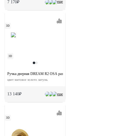
еще
7 170₽
3D
3D
Ручка дверная DREAM R2 OSA раздельная на круглой розетке
цвет матовое золото латунь
13 140₽
еще
3D