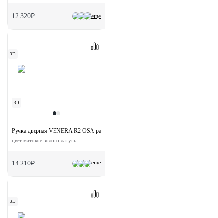
12 320₽
еще
3D
3D
Ручка дверная VENERA R2 OSA раздельная на круглой розетке
цвет матовое золото латунь
еще
14 210₽
3D