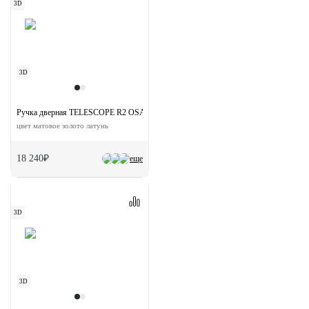
3D
3D
Ручка дверная TELESCOPE R2 OSA раздельная на круглой розетке
цвет матовое золото латунь
18 240₽
еще
3D
3D