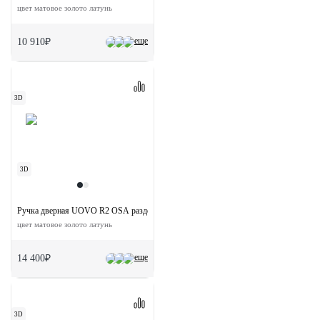
цвет матовое золото латунь
еще
10 910₽
3D
3D
Ручка дверная UOVO R2 OSA раздельная на круглой розетке
цвет матовое золото латунь
еще
14 400₽
3D