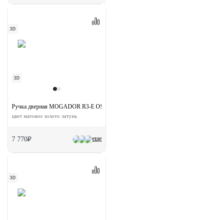
3D
3D
Ручка дверная MOGADOR R3-E OSA на круглой розетке
цвет матовое золото латунь
еще
7 770₽
3D