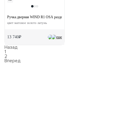
Ручка дверная WIND R1 OSA раздельная на круглой розетке
цвет матовое золото латунь
13 740₽
еще
Назад
1
2
Вперед