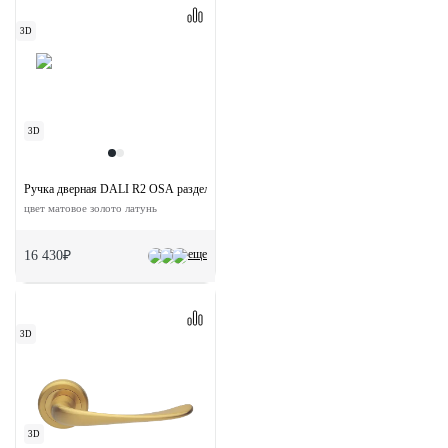
3D
3D
Ручка дверная DALI R2 OSA раздельная на круглой розетке
цвет матовое золото латунь
еще
16 430₽
3D
3D