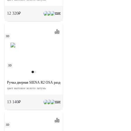
еще
12 320₽
3D
3D
Ручка дверная SIENA R2 OSA раздельная на круглой розетке
цвет матовое золото латунь
еще
13 140₽
3D