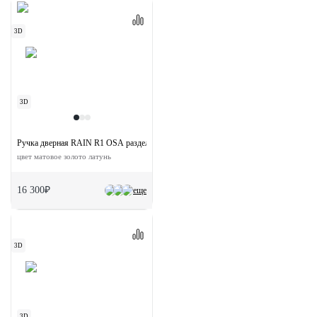
3D
3D
Ручка дверная RAIN R1 OSA раздельная на круглой розетке
цвет матовое золото латунь
16 300₽
еще
3D
3D