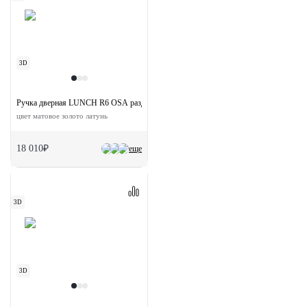
3D
Ручка дверная LUNCH R6 OSA раздельная на круглой розетке
цвет матовое золото латунь
18 010₽
еще
3D
3D