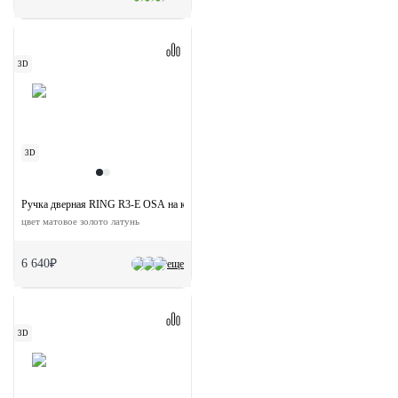
3D
3D
Ручка дверная RING R3-E OSA на круглой розетке
цвет матовое золото латунь
6 640₽
еще
3D