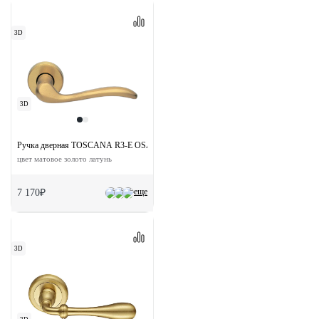
3D
3D
Ручка дверная TOSCANA R3-E OSA раздельная на круглой розетке
цвет матовое золото латунь
еще
7 170₽
3D