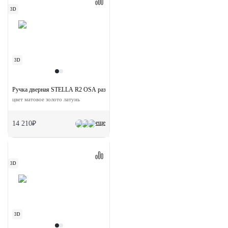
3D
3D
Ручка дверная STELLA R2 OSA раздельная на круглой розетке
цвет матовое золото латунь
еще
14 210₽
3D
3D