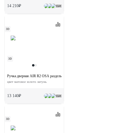
еще
14 210₽
3D
3D
Ручка дверная AIR R2 OSA раздельная на круглой розетке
цвет матовое золото латунь
еще
13 140₽
3D