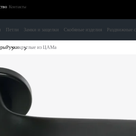
ство
Контакты
и
Петли
Замки и защелки
Скобяные изделия
Раздвижные 
уры
Ручки
круглые из ЦАМа