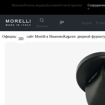
Иваново
Пункты выдачи
Доставка
Оплата
Гарантия
Сотрудниче
Акции
Ручк
Иваново
Официальный сайт Morelli в Иваново
Каталог дверной фурнит
3D