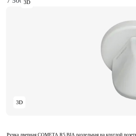
7 500₽
3D
3D
Ручка дверная COMETA R5 BIA раздельная на круглой розет