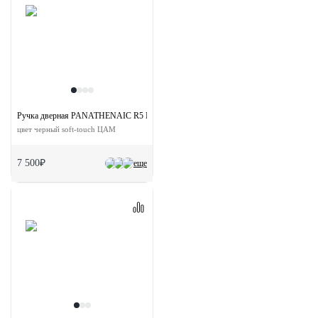
Ручка дверная PANATHENAIC R5 NERO-ST раздельная на круглой розетке
цвет черный soft-touch ЦАМ
7 500₽
еще