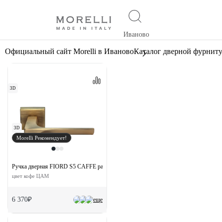
Иваново
Официальный сайт Morelli в Иваново
Каталог дверной фурнит
3D
3D
Morelli Рекомендует!
Ручка дверная FIORD S5 CAFFE раздельная на квадратной розетке
цвет кофе ЦАМ
6 370₽
еще