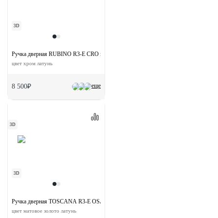
3D
Ручка дверная RUBINO R3-E CRO на круглой розетке
цвет хром латунь
еще
8 500₽
3D
3D
Ручка дверная TOSCANA R3-E OSA раздельная на круглой розетке
цвет матовое золото латунь