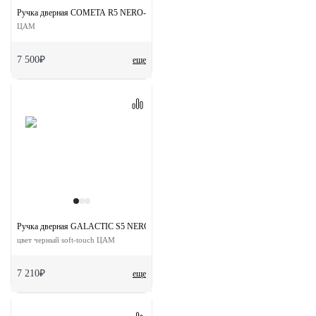
Ручка дверная COMETA R5 NERO-ST на круглой розетке цвет черный soft-touch
ЦАМ
7 500₽
еще
Ручка дверная GALACTIC S5 NERO-ST на квадратной розетке
цвет черный soft-touch ЦАМ
7 210₽
еще