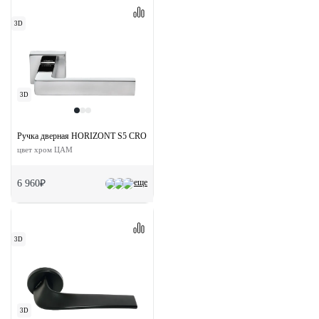
3D
3D
Ручка дверная HORIZONT S5 CRO раздельная на квадратной розетке
цвет хром ЦАМ
еще
6 960₽
3D
3D