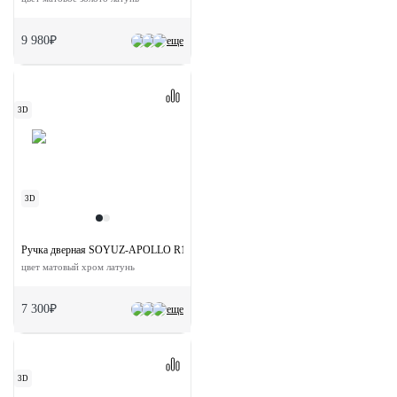
9 980₽
еще
3D
3D
Ручка дверная SOYUZ-APOLLO R1-E SSS на круглой розетке
цвет матовый хром латунь
7 300₽
еще
3D