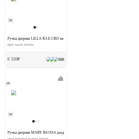
3D
Ручка дверная LILLA R3-E CRO на круглой розетке
цвет хром латунь
еще
6 320₽
3D
3D
Ручка дверная MARY R4 OSA раздельная на круглой розетке
цвет матовое золото латунь