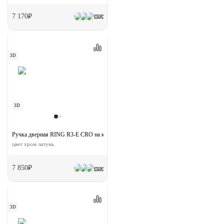
еще
7 170₽
3D
3D
Ручка дверная RING R3-E CRO на круглой розетке
цвет хром латунь
7 850₽
еще
3D