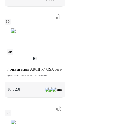
3D
3D
Ручка дверная ARCH R4 OSA раздельная на круглой розетке
цвет матовое золото латунь
10 720₽
еще
3D