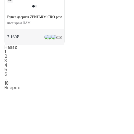
Ручка дверная ZENIT-RM CRO раздельная без розетки
цвет хром ЦАМ
7 160₽
еще
Назад
1
2
3
4
5
6
...
18
Вперед