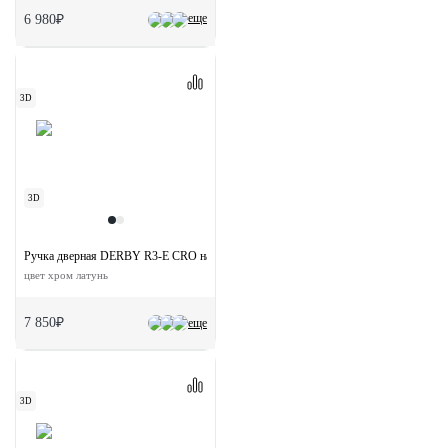
еще
6 980₽
3D
3D
Ручка дверная DERBY R3-E CRO на круглой розетке
цвет хром латунь
7 850₽
еще
3D