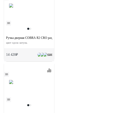
3D
Ручка дверная COBRA R2 CRO раздельная на круглой розетке
цвет хром латунь
еще
14 420₽
3D
3D