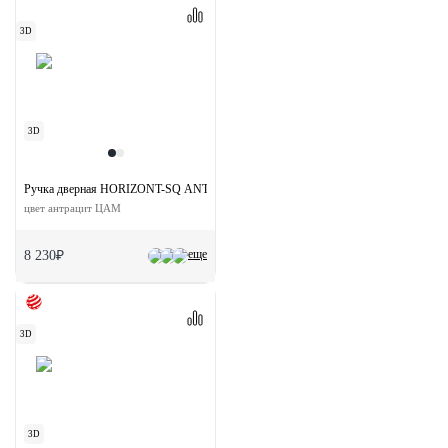
3D
3D
Ручка дверная HORIZONT-SQ ANT раздельная на квадратной розетке
цвет антрацит ЦАМ
еще
8 230₽
3D
3D