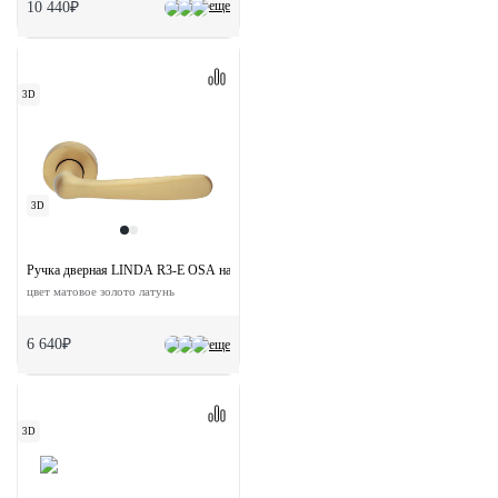
еще
10 440₽
3D
3D
Ручка дверная LINDA R3-E OSA на круглой розетке
цвет матовое золото латунь
6 640₽
еще
3D