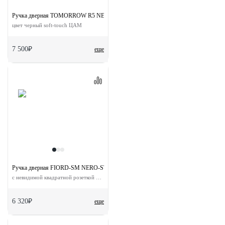
Ручка дверная TOMORROW R5 NERO-ST на круглой розетке
цвет черный soft-touch ЦАМ
7 500₽
еще
Ручка дверная FIORD-SM NERO-ST
с невидимой квадратной розеткой цвет черный soft-touch
6 320₽
еще