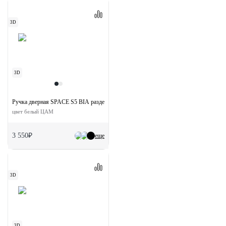
3D
3D
Ручка дверная SPACE S5 BIA раздельная на квадратной розетке
цвет белый ЦАМ
3 550₽
еще
3D
3D