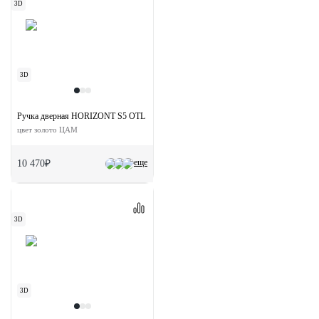
3D
3D
Ручка дверная HORIZONT S5 OTL раздельная на квадратной розетке
цвет золото ЦАМ
еще
10 470₽
3D
3D