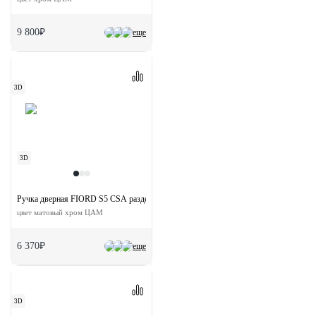
9 800₽
еще
3D
3D
Ручка дверная FIORD S5 CSA раздельная на квадратной розетке
цвет матовый хром ЦАМ
6 370₽
еще
3D