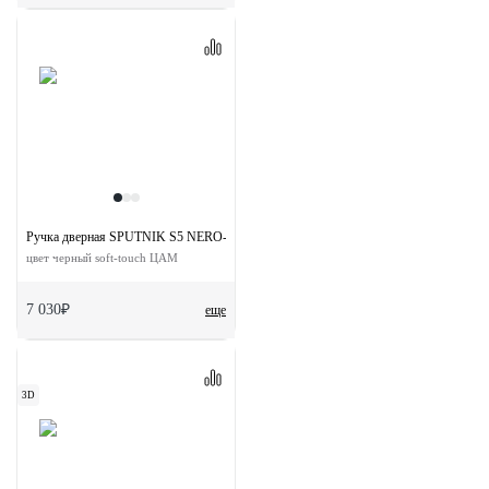
Ручка дверная SPUTNIK S5 NERO-ST на квадратной розетке
цвет черный soft-touch ЦАМ
7 030₽
еще
3D