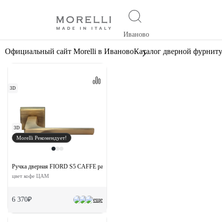
Иваново
Официальный сайт Morelli в Иваново
Каталог дверной фурнит
3D
3D
Morelli Рекомендует!
Ручка дверная FIORD S5 CAFFE раздельная на квадратной розетке
цвет кофе ЦАМ
6 370₽
еще