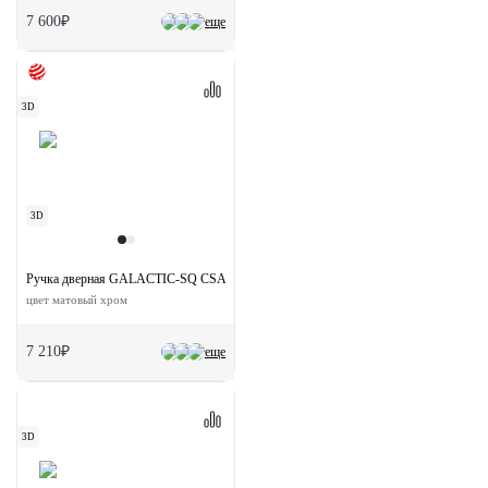
7 600₽
еще
3D
3D
Ручка дверная GALACTIC-SQ CSA раздельная на квадратной розетке
цвет матовый хром
7 210₽
еще
3D