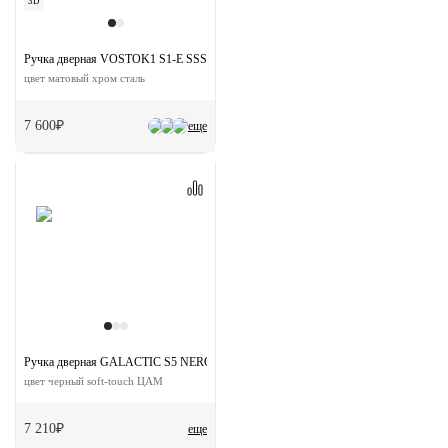
3D
Ручка дверная VOSTOK1 S1-E SSS на квадратной розетке
цвет матовый хром сталь
7 600₽
еще
Ручка дверная GALACTIC S5 NERO-ST на квадратной розетке
цвет черный soft-touch ЦАМ
7 210₽
еще