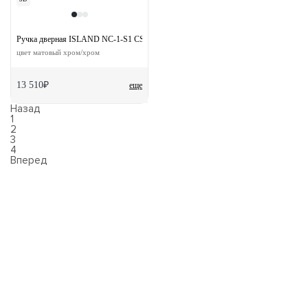
Ручка дверная ISLAND NC-1-S1 CSA/CRO раздельная на квадратной розетке
цвет матовый хром/хром
13 510₽
еще
Назад
1
2
3
4
Вперед