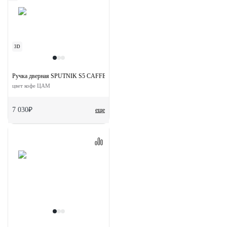
3D
Ручка дверная SPUTNIK S5 CAFFE раздельная на квадратной розетке
цвет кофе ЦАМ
7 030₽
еще