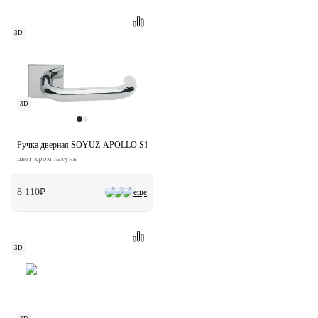
3D
3D
Ручка дверная SOYUZ-APOLLO S1-E SSB на квадратной розетке
цвет хром латунь
8 110₽
еще
3D