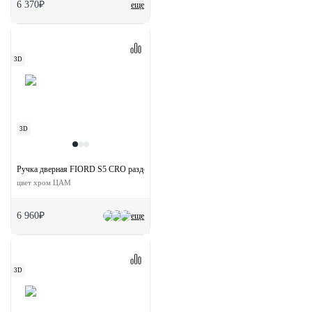
6 370₽
еще
3D
3D
Ручка дверная FIORD S5 CRO раздельная на квадратной розетке
цвет хром ЦАМ
6 960₽
еще
3D