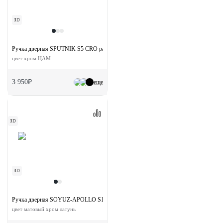
3D
Ручка дверная SPUTNIK S5 CRO раздельная на квадратной розетке
цвет хром ЦАМ
3 950₽
еще
3D
3D
Ручка дверная SOYUZ-APOLLO S1-E SSS на квадратной розетке
цвет матовый хром латунь