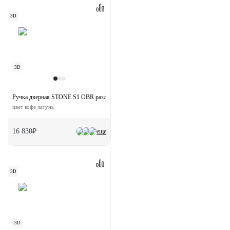
3D
3D
Ручка дверная STONE S1 OBR раздельная на квадратной розетке
цвет кофе латунь
16 830₽
еще
3D
3D