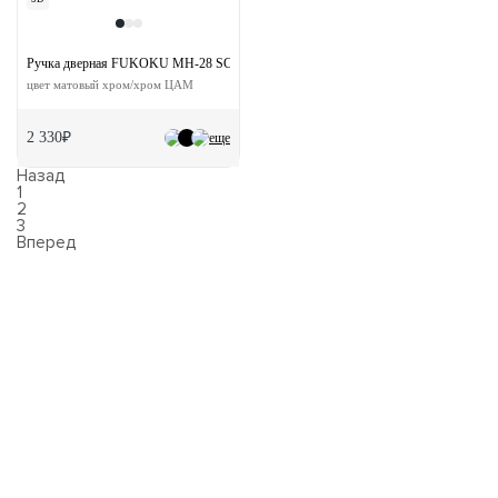
Ручка дверная FUKOKU MH-28 SC/CP-S раздельная на квадратной розетке
цвет матовый хром/хром ЦАМ
2 330₽
еще
Назад
1
2
3
Вперед