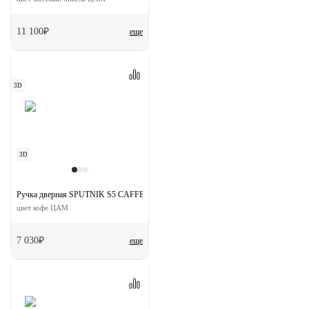
11 100₽
еще
3D
3D
Ручка дверная SPUTNIK S5 CAFFE раздельная на квадратной розетке
цвет кофе ЦАМ
7 030₽
еще