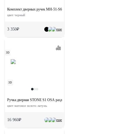
Комплект дверных ручек MH-51-S6 BL с заверткой MH-WC-S6 BL
цвет черный
3 350₽
еще
3D
3D
Ручка дверная STONE S1 OSA раздельная на круглой розетке
цвет матовое золото латунь
16 960₽
еще