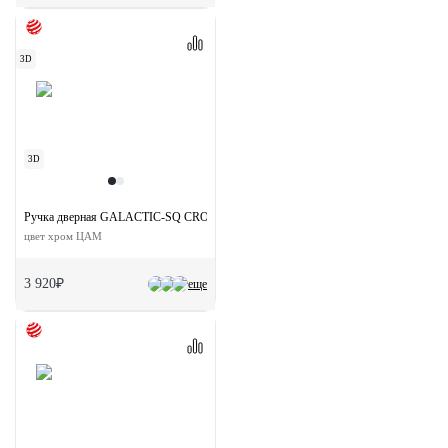
3D
3D
Ручка дверная GALACTIC-SQ CRO раздельная на квдратной розетке
цвет хром ЦАМ
3 920₽
еще