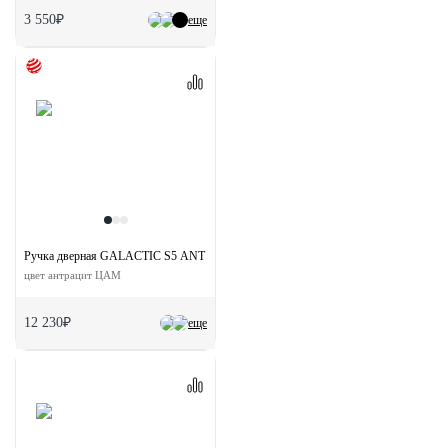
3 550₽
еще
Ручка дверная GALACTIC S5 ANT раздельная на квадратной розетке
цвет антрацит ЦАМ
12 230₽
еще