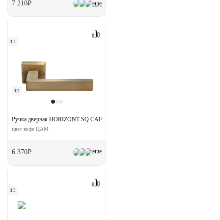
7 210₽
еще
3D
3D
Ручка дверная HORIZONT-SQ CAFFE раздельная на квадратной розетке
цвет кофе ЦАМ
еще
6 370₽
3D