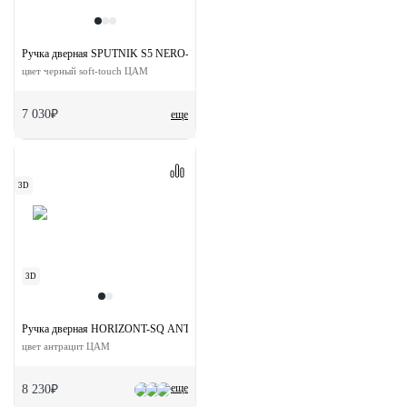
Ручка дверная SPUTNIK S5 NERO-ST на квадратной розетке
цвет черный soft-touch ЦАМ
7 030₽
еще
3D
3D
Ручка дверная HORIZONT-SQ ANT раздельная на квадратной розетке
цвет антрацит ЦАМ
еще
8 230₽