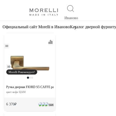
Иваново
Официальный сайт Morelli в Иваново
Каталог дверной фурнит
3D
3D
Morelli Рекомендует!
Ручка дверная FIORD S5 CAFFE раздельная на квадратной розетке
цвет кофе ЦАМ
6 370₽
еще