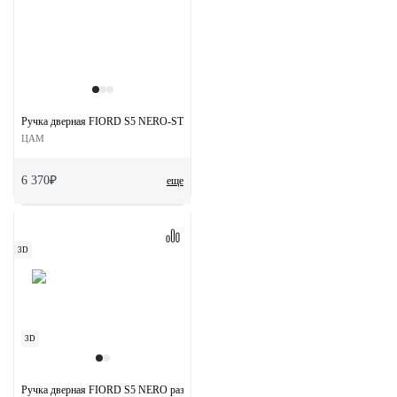
Ручка дверная FIORD S5 NERO-ST на квадратной розетке цвет черный soft-touch
ЦАМ
6 370₽
еще
3D
3D
Ручка дверная FIORD S5 NERO раздельная на квадратной розетке