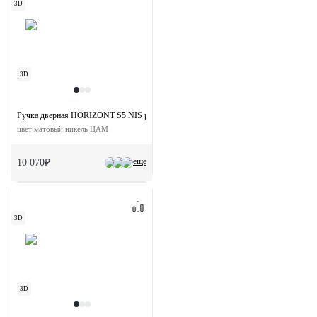
3D
3D
Ручка дверная HORIZONT S5 NIS раздельная на квадратной розетке 7 мм
цвет матовый никель ЦАМ
еще
10 070₽
3D
3D