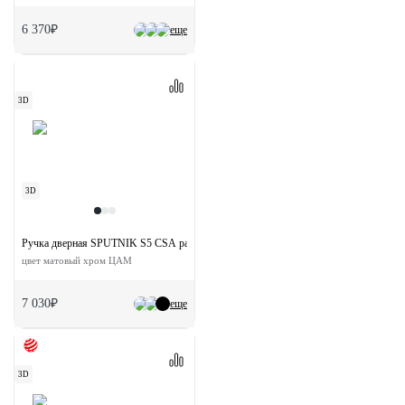
6 370₽
еще
3D
3D
Ручка дверная SPUTNIK S5 CSA раздельная на квадратной розетке
цвет матовый хром ЦАМ
7 030₽
еще
3D