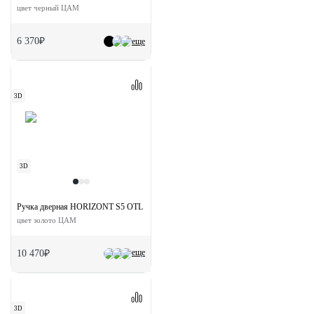
цвет черный ЦАМ
6 370₽
еще
3D
3D
Ручка дверная HORIZONT S5 OTL раздельная на квадратной розетке
цвет золото ЦАМ
еще
10 470₽
3D