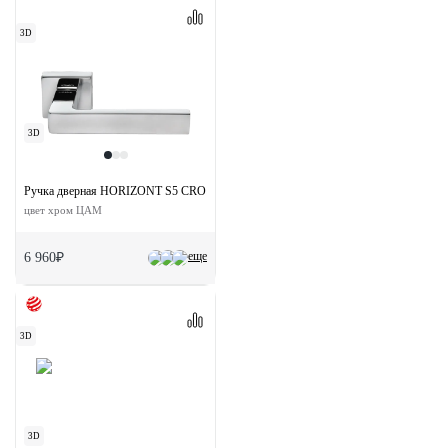
3D
3D
Ручка дверная HORIZONT S5 CRO раздельная на квадратной розетке
цвет хром ЦАМ
еще
6 960₽
3D
3D