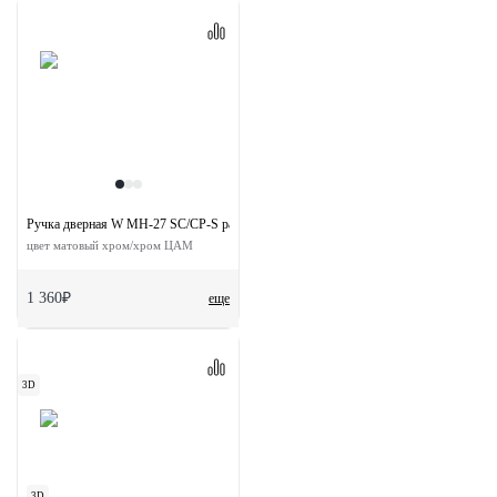
Ручка дверная W MH-27 SC/CP-S раздельная на квадратной розетке
цвет матовый хром/хром ЦАМ
1 360₽
еще
3D
3D