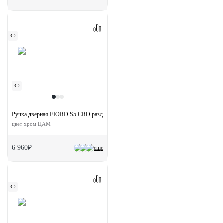
3D
3D
Ручка дверная FIORD S5 CRO раздельная на квадратной розетке
цвет хром ЦАМ
6 960₽
еще
3D